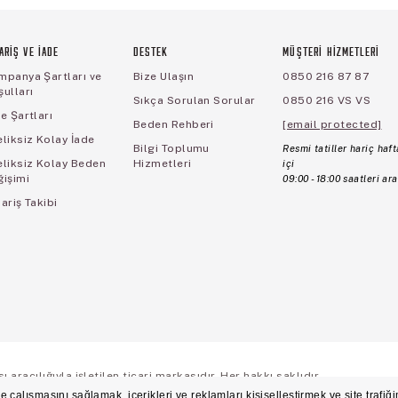
ARİŞ VE İADE
DESTEK
MÜŞTERİ HİZMETLERİ
mpanya Şartları ve
Bize Ulaşın
0850 216 87 87
ulları
Sıkça Sorulan Sorular
0850 216 VS VS
e Şartları
Beden Rehberi
[email protected]
liksiz Kolay İade
Bilgi Toplumu
Resmi tatiller hariç haft
eliksiz Kolay Beden
Hizmetleri
içi
ğişimi
09:00 - 18:00 saatleri ara
ariş Takibi
aracılığıyla işletilen ticari markasıdır. Her hakkı saklıdır.
ş Sözleşmesi
Üyelik ve Gizlilik Sözleşmesi
İşlem Rehberi
Çerez Politikası
Çerez Ter