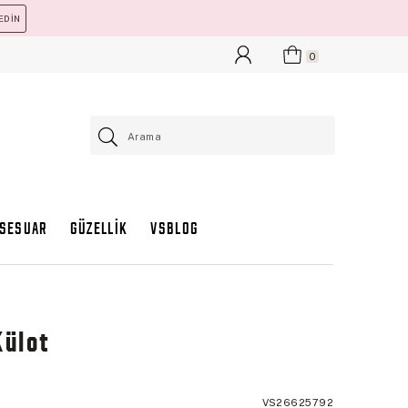
EDİN
0
KSESUAR
GÜZELLİK
VSBLOG
Külot
VS26625792