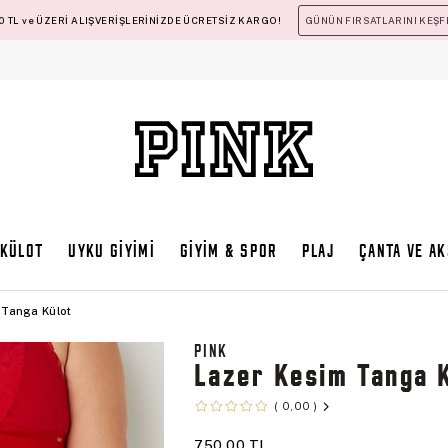
 TL ve ÜZERİ ALIŞVERİŞLERİNİZDE ÜCRETSİZ KARGO!
GÜNÜN FIRSATLARINI KEŞF
KÜLOT
UYKU GİYİMİ
GİYİM & SPOR
PLAJ
ÇANTA VE A
 Tanga Külot
PINK
Lazer Kesim Tanga 
0,00
750,00 TL