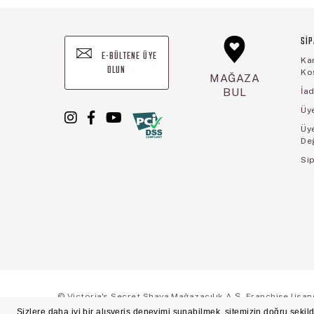
SİP
E-BÜLTENE ÜYE
Ka
OLUN
Koş
MAĞAZA
BUL
İad
Üye
Üy
De
Sip
© Victoria's Secret Shaya Mağazacılık A.Ş. Franchise lisansı 
Ön Bilgilendirme
Süreç Bazlı Müşteri Aydınlatma Metni
Mesafeli Satı