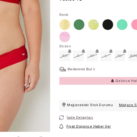
Renk
Beden
XS
S
M
L
XL
XX
Bedenimi Bul
Gelince Ha
Mağazadaki Stok Durumu
Mağaza S
İade Detayları
Fiyat Düşünce Haber Ver