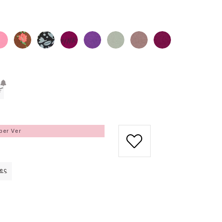
L
ber Ver
eç