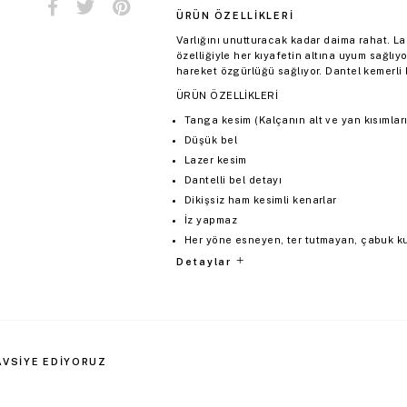
ÜRÜN ÖZELLIKLERI
Varlığını unutturacak kadar daima rahat. La
özelliğiyle her kıyafetin altına uyum sağlı
hareket özgürlüğü sağlıyor. Dantel kemerli 
ÜRÜN ÖZELLİKLERİ
Tanga kesim (Kalçanın alt ve yan kısımların
Düşük bel
Lazer kesim
Dantelli bel detayı
Dikişsiz ham kesimli kenarlar
İz yapmaz
Her yöne esneyen, ter tutmayan, çabuk 
Detaylar
AVSIYE EDIYORUZ