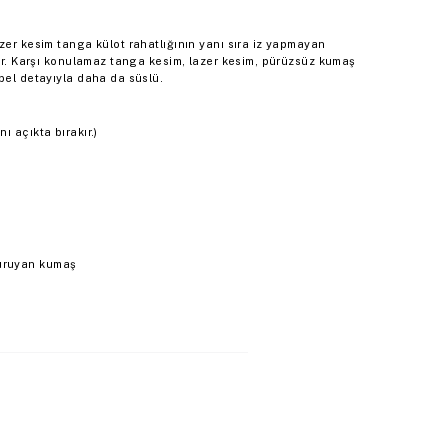
zer kesim tanga külot rahatlığının yanı sıra iz yapmayan
yor. Karşı konulamaz tanga kesim, lazer kesim, pürüzsüz kumaş
bel detayıyla daha da süslü.
ı açıkta bırakır.)
kuruyan kumaş