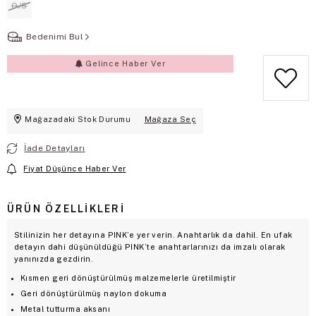
O/S
Bedenimi Bul
Gelince Haber Ver
Mağazadaki Stok Durumu
Mağaza Seç
İade Detayları
Fiyat Düşünce Haber Ver
ÜRÜN ÖZELLIKLERI
Stilinizin her detayına PINK’e yer verin. Anahtarlık da dahil. En ufak
detayın dahi düşünüldüğü PINK’te anahtarlarınızı da imzalı olarak
yanınızda gezdirin.
Kısmen geri dönüştürülmüş malzemelerle üretilmiştir
Geri dönüştürülmüş naylon dokuma
Metal tutturma aksanı