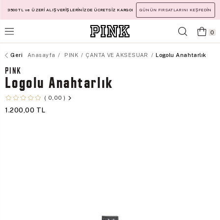
3500 TL ve ÜZERİ ALIŞVERİŞLERİNİZDE ÜCRETSİZ KARGO!
GÜNÜN FIRSATLARINI KEŞFEDİN
0
Anasayfa
PINK
ÇANTA VE AKSESUAR
Logolu Anahtarlık
PINK
Logolu Anahtarlık
0,00
1.200,00 TL