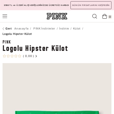
3500 TL ve ÜZERİ ALIŞVERİŞLERİNİZDE ÜCRETSİZ KARGO!
GÜNÜN FIRSATLARINI KEŞFEDİN
0
Anasayfa
PINK İndirimler
İndirim
Külot
Logolu Hipster Külot
PINK
Logolu Hipster Külot
0,00