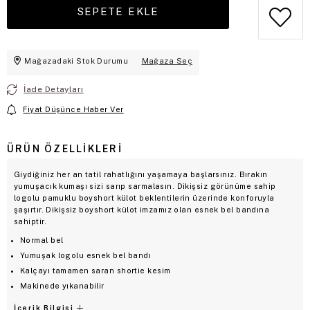
Mağazadaki Stok Durumu
Mağaza Seç
İade Detayları
Fiyat Düşünce Haber Ver
ÜRÜN ÖZELLIKLERI
Giydiğiniz her an tatil rahatlığını yaşamaya başlarsınız. Bırakın
yumuşacık kumaşı sizi sarıp sarmalasın. Dikişsiz görünüme sahip
logolu pamuklu boyshort külot beklentilerin üzerinde konforuyla
şaşırtır. Dikişsiz boyshort külot imzamız olan esnek bel bandına
sahiptir.
Normal bel
Yumuşak logolu esnek bel bandı
Kalçayı tamamen saran shortie kesim
Makinede yıkanabilir
İçerik Bilgisi