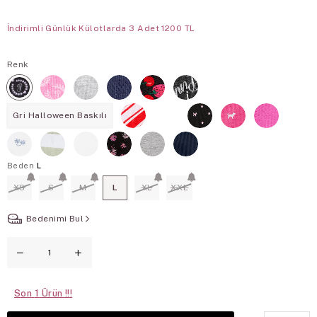
İndirimli Günlük Külotlarda 3 Adet 1200 TL
Renk
Gri Halloween Baskılı
Beden
L
XS
S
M
L
XL
XXL
Bedenimi Bul
Son
1