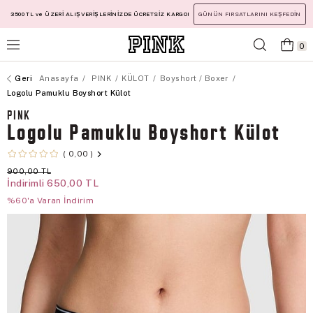
3500 TL ve ÜZERİ ALIŞVERİŞLERİNİZDE ÜCRETSİZ KARGO!
GÜNÜN FIRSATLARINI KEŞFEDİN
0
Anasayfa
PINK
KÜLOT
Boyshort / Boxer
Logolu Pamuklu Boyshort Külot
PINK
Logolu Pamuklu Boyshort Külot
0,00
900,00 TL
İndirimli
650,00 TL
%60'a Varan İndirim