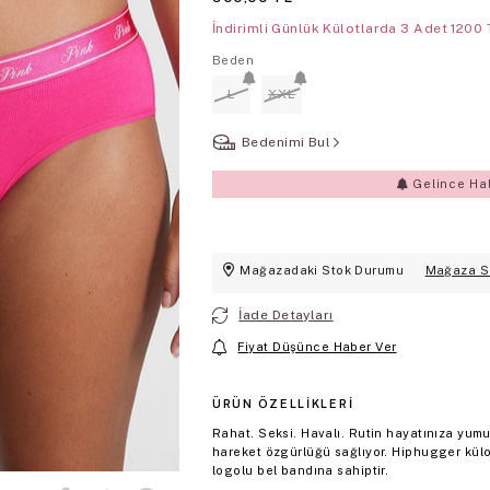
İndirimli Günlük Külotlarda 3 Adet 1200 
Beden
L
XXL
Bedenimi Bul
Gelince Ha
Mağazadaki Stok Durumu
Mağaza S
İade Detayları
Fiyat Düşünce Haber Ver
ÜRÜN ÖZELLIKLERI
Rahat. Seksi. Havalı. Rutin hayatınıza yum
hareket özgürlüğü sağlıyor. Hiphugger kü
logolu bel bandına sahiptir.