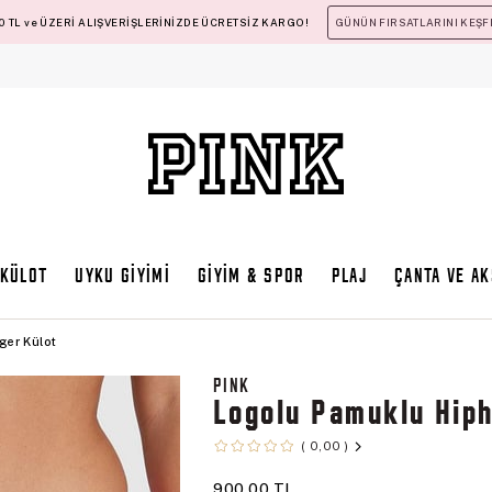
 TL ve ÜZERİ ALIŞVERİŞLERİNİZDE ÜCRETSİZ KARGO!
GÜNÜN FIRSATLARINI KEŞF
KÜLOT
UYKU GİYİMİ
GİYİM & SPOR
PLAJ
ÇANTA VE A
ger Külot
PINK
Logolu Pamuklu Hip
0,00
900,00 TL