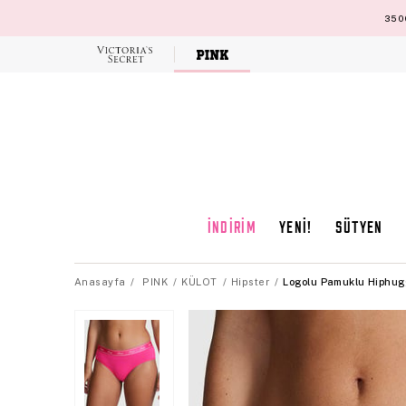
3500
Victoria's
Secret
İNDİRİM
YENİ!
SÜTYEN
Anasayfa
PINK
KÜLOT
Hipster
Logolu Pamuklu Hiphug