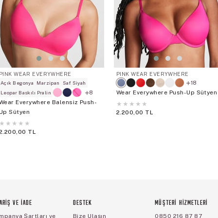
PINK WEAR EVERYWHERE
PINK WEAR EVERYWHERE
18
Açık Begonya
Marzipan
Saf Siyah
Wear Everywhere Push-Up Sütyen
8
Leopar Baskılı Pralin
Wear Everywhere Balensiz Push-
★
★
★
★
★
Up Sütyen
2.200,00 TL
★
★
★
★
★
2.200,00 TL
ARİŞ VE İADE
DESTEK
MÜŞTERİ HİZMETLERİ
mpanya Şartları ve
Bize Ulaşın
0850 216 87 87