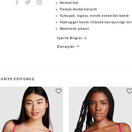
Normal bel
Pamuk-modal karışımı
Yumuşak, logolu, esnek esnek bel bandı
Hiphugger kesim (Yüksek kavrayıcılığı ile k
Makinede yıkanır
İçerik Bilgisi
Detaylar
AVSIYE EDIYORUZ