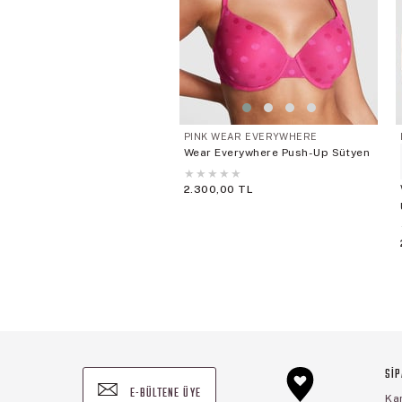
PINK WEAR EVERYWHERE
Wear Everywhere Push-Up Sütyen
★
★
★
★
★
2.300,00 TL
SİP
E-BÜLTENE ÜYE
Ka