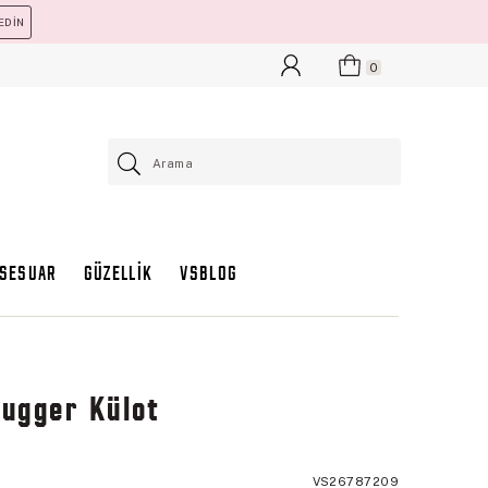
EDİN
0
KSESUAR
GÜZELLİK
VSBLOG
hugger Külot
VS26787209