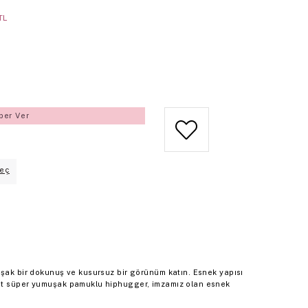
TL
ber Ver
eç
uşak bir dokunuş ve kusursuz bir görünüm katın. Esnek yapısı
lot süper yumuşak pamuklu hiphugger, imzamız olan esnek