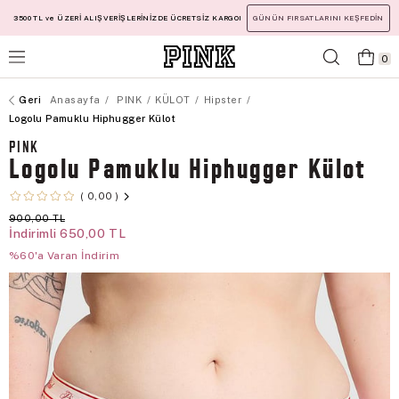
3500 TL ve ÜZERİ ALIŞVERİŞLERİNİZDE ÜCRETSİZ KARGO!
GÜNÜN FIRSATLARINI KEŞFEDİN
0
Anasayfa
PINK
KÜLOT
Hipster
Logolu Pamuklu Hiphugger Külot
PINK
Logolu Pamuklu Hiphugger Külot
0,00
900,00 TL
İndirimli
650,00 TL
%60'a Varan İndirim