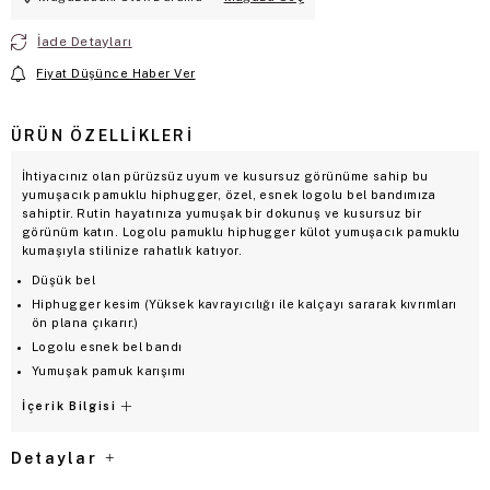
İade Detayları
Fiyat Düşünce Haber Ver
ÜRÜN ÖZELLIKLERI
İhtiyacınız olan pürüzsüz uyum ve kusursuz görünüme sahip bu
yumuşacık pamuklu hiphugger, özel, esnek logolu bel bandımıza
sahiptir. Rutin hayatınıza yumuşak bir dokunuş ve kusursuz bir
görünüm katın. Logolu pamuklu hiphugger külot yumuşacık pamuklu
kumaşıyla stilinize rahatlık katıyor.
Düşük bel
Hiphugger kesim (Yüksek kavrayıcılığı ile kalçayı sararak kıvrımları
ön plana çıkarır.)
Logolu esnek bel bandı
Yumuşak pamuk karışımı
İçerik Bilgisi
Detaylar