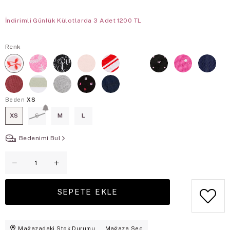
İndirimli Günlük Külotlarda 3 Adet 1200 TL
Renk
Beden
XS
XS
S
M
L
Bedenimi Bul
Mağazadaki Stok Durumu
Mağaza Seç