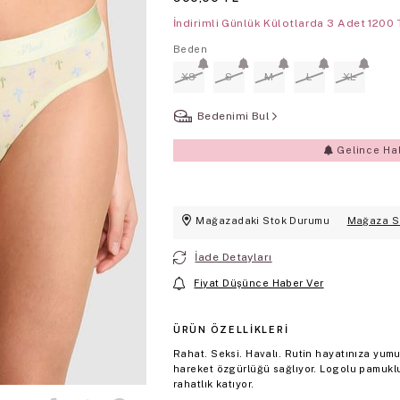
İndirimli Günlük Külotlarda 3 Adet 1200 
Beden
XS
S
M
L
XL
Bedenimi Bul
Gelince Ha
Mağazadaki Stok Durumu
Mağaza S
İade Detayları
Fiyat Düşünce Haber Ver
ÜRÜN ÖZELLIKLERI
Rahat. Seksi. Havalı. Rutin hayatınıza yum
hareket özgürlüğü sağlıyor. Logolu pamukl
rahatlık katıyor.