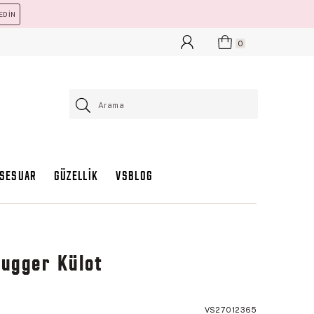
EDİN
0
KSESUAR
GÜZELLİK
VSBLOG
hugger Külot
VS27012365