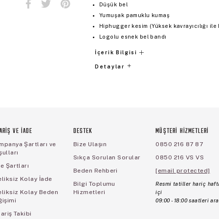
Düşük bel
Yumuşak pamuklu kumaş
Hiphugger kesim (Yüksek kavrayıcılığı ile k
Logolu esnek bel bandı
İçerik Bilgisi
Detaylar
ARİŞ VE İADE
DESTEK
MÜŞTERİ HİZMETLERİ
mpanya Şartları ve
Bize Ulaşın
0850 216 87 87
ulları
Sıkça Sorulan Sorular
0850 216 VS VS
e Şartları
Beden Rehberi
[email protected]
liksiz Kolay İade
Bilgi Toplumu
Resmi tatiller hariç haft
eliksiz Kolay Beden
Hizmetleri
içi
ğişimi
09:00 - 18:00 saatleri ara
ariş Takibi