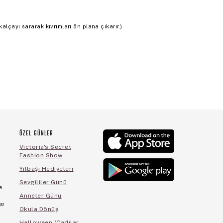
alçayı sararak kıvrımları ön plana çıkarır.)
ÖZEL GÜNLER
Victoria's Secret
Fashion Show
Yılbaşı Hediyeleri
Sevgililer Günü
a
Anneler Günü
sı
Okula Dönüş
Halloween (Cadılar