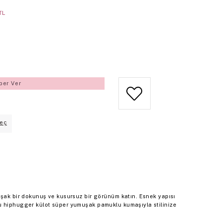
TL
ber Ver
eç
uşak bir dokunuş ve kusursuz bir görünüm katın. Esnek yapısı
u hiphugger külot süper yumuşak pamuklu kumaşıyla stilinize