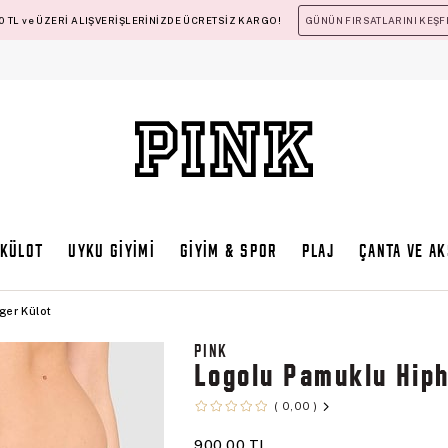
 TL ve ÜZERİ ALIŞVERİŞLERİNİZDE ÜCRETSİZ KARGO!
GÜNÜN FIRSATLARINI KEŞF
KÜLOT
UYKU GİYİMİ
GİYİM & SPOR
PLAJ
ÇANTA VE A
ger Külot
PINK
Logolu Pamuklu Hip
0,00
900,00 TL