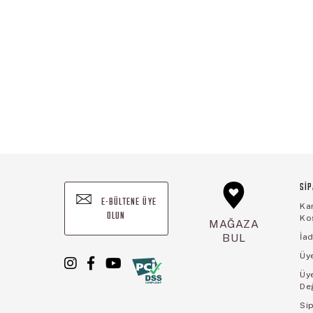
SİP
E-BÜLTENE ÜYE
Ka
OLUN
Koş
MAĞAZA
BUL
İad
Üye
Üy
De
Sip