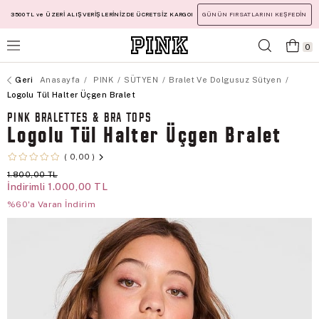
3500 TL ve ÜZERİ ALIŞVERİŞLERİNİZDE ÜCRETSİZ KARGO!
GÜNÜN FIRSATLARINI KEŞFEDİN
0
Anasayfa
PINK
SÜTYEN
Bralet Ve Dolgusuz Sütyen
Logolu Tül Halter Üçgen Bralet
PINK BRALETTES & BRA TOPS
Logolu Tül Halter Üçgen Bralet
0,00
1.800,00 TL
İndirimli
1.000,00 TL
%60'a Varan İndirim