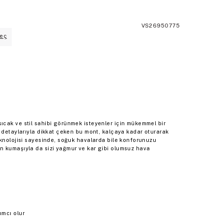
VS26950775
eç
cak ve stil sahibi görünmek isteyenler için mükemmel bir
i detaylarıyla dikkat çeken bu mont, kalçaya kadar oturarak
eknolojisi sayesinde, soğuk havalarda bile konforunuzu
n kumaşıyla da sizi yağmur ve kar gibi olumsuz hava
ımcı olur