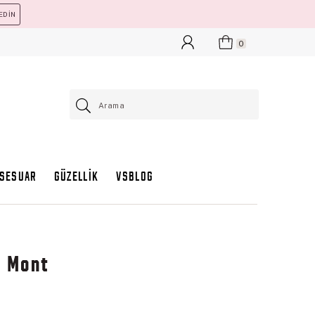
EDİN
0
KSESUAR
GÜZELLİK
VSBLOG
r Mont