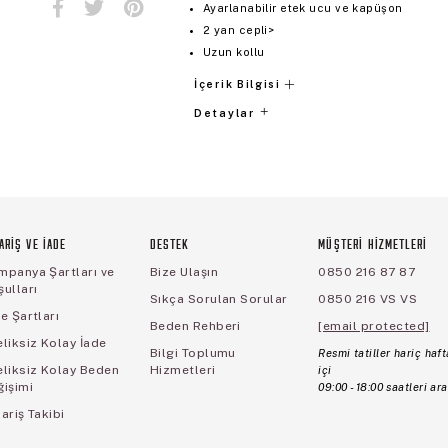
Ayarlanabilir etek ucu ve kapüşon
2 yan cepli>
Uzun kollu
İçerik Bilgisi
Detaylar
ARİŞ VE İADE
DESTEK
MÜŞTERİ HİZMETLERİ
mpanya Şartları ve
Bize Ulaşın
0850 216 87 87
ulları
Sıkça Sorulan Sorular
0850 216 VS VS
e Şartları
Beden Rehberi
[email protected]
liksiz Kolay İade
Bilgi Toplumu
Resmi tatiller hariç haft
eliksiz Kolay Beden
Hizmetleri
içi
ğişimi
09:00 - 18:00 saatleri ara
ariş Takibi