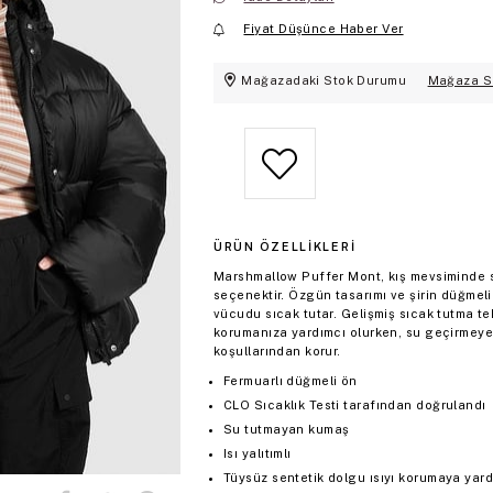
Fiyat Düşünce Haber Ver
Mağazadaki Stok Durumu
Mağaza S
ÜRÜN ÖZELLIKLERI
Marshmallow Puffer Mont, kış mevsiminde sı
seçenektir. Özgün tasarımı ve şirin düğmel
vücudu sıcak tutar. Gelişmiş sıcak tutma t
korumanıza yardımcı olurken, su geçirmeye
koşullarından korur.
Fermuarlı düğmeli ön
CLO Sıcaklık Testi tarafından doğrulandı
Su tutmayan kumaş
Isı yalıtımlı
Tüysüz sentetik dolgu ısıyı korumaya yard