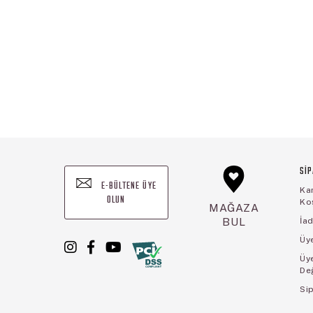
SİP
E-BÜLTENE ÜYE
Ka
OLUN
Koş
MAĞAZA
BUL
İad
Üye
Üy
De
Sip