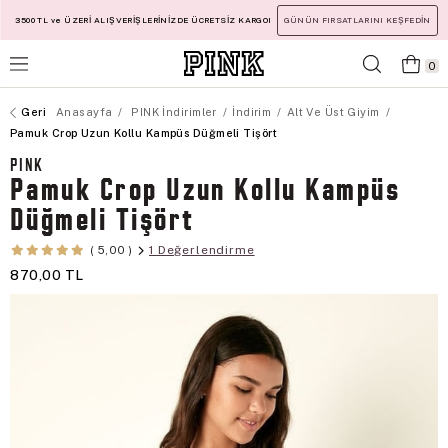
3500 TL ve ÜZERİ ALIŞVERİŞLERİNİZDE ÜCRETSİZ KARGO!
GÜNÜN FIRSATLARINI KEŞFEDİN
0
Anasayfa
PINK İndirimler
İndirim
Alt Ve Üst Giyim
Pamuk Crop Uzun Kollu Kampüs Düğmeli Tişört
PINK
Pamuk Crop Uzun Kollu Kampüs
Düğmeli Tişört
1 Değerlendirme
5,00
870,00 TL