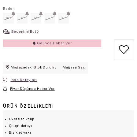
Beden
XS
S
M
L
XL
Bedenimi Bul
Gelince Haber Ver
Mağazadaki Stok Durumu
Mağaza Seç
İade Detayları
Fiyat Düşünce Haber Ver
ÜRÜN ÖZELLIKLERI
Oversize kalıp
Çıt çıt detayı
Bisiklet yaka