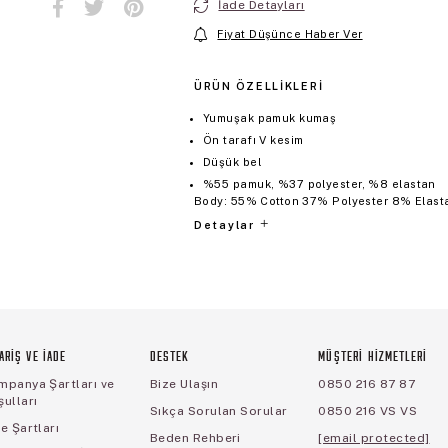
İade Detayları
Fiyat Düşünce Haber Ver
ÜRÜN ÖZELLIKLERI
Yumuşak pamuk kumaş
Ön tarafı V kesim
Düşük bel
%55 pamuk, %37 polyester, %8 elastan
Body: 55% Cotton 37% Polyester 8% Elasta
Detaylar
ARİŞ VE İADE
DESTEK
MÜŞTERİ HİZMETLERİ
mpanya Şartları ve
Bize Ulaşın
0850 216 87 87
ulları
Sıkça Sorulan Sorular
0850 216 VS VS
e Şartları
Beden Rehberi
[email protected]