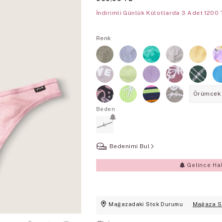
İndirimli Günlük Külotlarda 3 Adet 1200 
Renk
Örümcek İ
Beden
L
Bedenimi Bul
Gelince Ha
Mağazadaki Stok Durumu
Mağaza S