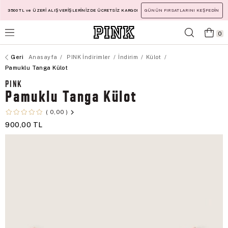
3500 TL ve ÜZERİ ALIŞVERİŞLERİNİZDE ÜCRETSİZ KARGO!
GÜNÜN FIRSATLARINI KEŞFEDİN
0
Anasayfa
PINK İndirimler
İndirim
Külot
Pamuklu Tanga Külot
PINK
Pamuklu Tanga Külot
0,00
900,00 TL