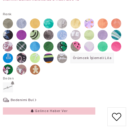
Renk
Örümcek İşlemeli Lila
Beden
L
Bedenimi Bul
Gelince Haber Ver