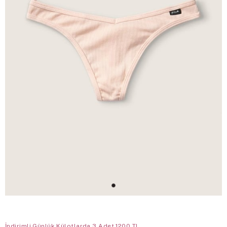
İndirimli Günlük Külotlarda 3 Adet 1200 TL