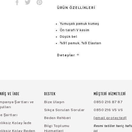
ÜRÜN ÖZELLIKLERI
Yumuşak pamuk kumaş
Ön tarafı V kesim
Düşük bel
%91 pamuk, %9 Elastan
Detaylar
ARİŞ VE İADE
DESTEK
MÜŞTERİ HİZMETLERİ
mpanya Şartları ve
Bize Ulaşın
0850 216 87 87
ulları
Sıkça Sorulan Sorular
0850 216 VS VS
e Şartları
Beden Rehberi
[email protected]
liksiz Kolay İade
Bilgi Toplumu
Resmi tatiller hariç haft
eliksiz Kolay Beden
Hizmetleri
içi