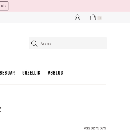
EDİN
0
KSESUAR
GÜZELLİK
VSBLOG
t
VS26275073