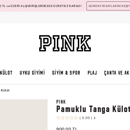
 TL ve ÜZERİ ALIŞVERİŞLERİNİZDE ÜCRETSİZ KARGO!
GÜNÜN FIRSATLARINI KEŞF
KÜLOT
UYKU GİYİMİ
GİYİM & SPOR
PLAJ
ÇANTA VE A
 Külot
PINK
Pamuklu Tanga Külo
0,00
900,00 TL