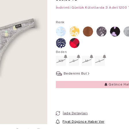
İndirimli Günlük Külotlarda 3 Adet 1200 
Renk
Beden
XS
S
M
L
Bedenimi Bul
Gelince Ha
Mağazadaki Stok Durumu
Mağaza Se
İade Detayları
Fiyat Düşünce Haber Ver