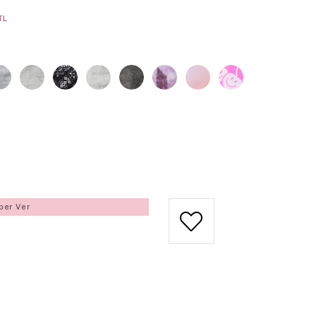
TL
ber Ver
ç