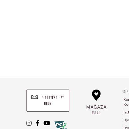
SİP
E-BÜLTENE ÜYE
Ka
OLUN
Koş
MAĞAZA
BUL
İad
Üye
Üy