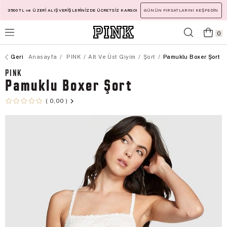
3500 TL ve ÜZERİ ALIŞVERİŞLERİNİZDE ÜCRETSİZ KARGO!
GÜNÜN FIRSATLARINI KEŞFEDİN
0
Anasayfa
PINK
Alt Ve Üst Giyim
Şort
Pamuklu Boxer Şort
PINK
Pamuklu Boxer Şort
0,00