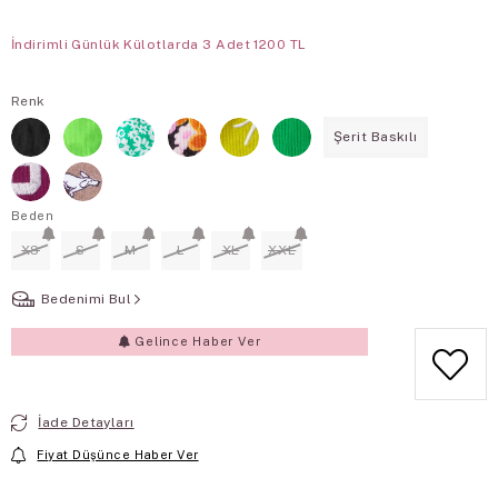
İndirimli Günlük Külotlarda 3 Adet 1200 TL
Renk
Şerit Baskılı
Beden
XS
S
M
L
XL
XXL
Bedenimi Bul
Gelince Haber Ver
İade Detayları
Fiyat Düşünce Haber Ver