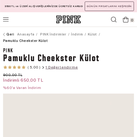
3500 TL ve ÜZERİ ALIŞVERİŞLERİNİZDE ÜCRETSİZ KARGO!
GÜNÜN FIRSATLARINI KEŞFEDİN
0
Anasayfa
PINK İndirimler
İndirim
Külot
Pamuklu Cheekster Külot
PINK
Pamuklu Cheekster Külot
1 Değerlendirme
5,00
900,00 TL
İndirimli
650,00 TL
%60'a Varan İndirim