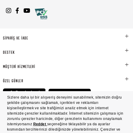
SİPARİŞ VE İADE
DESTEK
MÜŞTERİ HİZMETLERİ
ÖZEL GÜNLER
© Victoria's Secret Shaya Mağazacılık A.Ş. Franchise lisansı aracılığıyla işletilen ticari
markasıdır. Her hakkı saklıdır.
Ön Bilgilendirme
Süreç Bazlı Müşteri Aydınlatma Metni
Mesafeli Satış Sözleşmesi
Üyelik ve Gizlilik Sözleşmesi
İşlem Rehberi