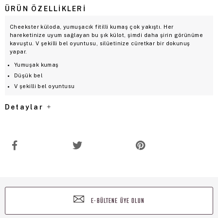
ÜRÜN ÖZELLIKLERI
Cheekster küloda, yumuşacık fitilli kumaş çok yakıştı. Her
hareketinize uyum sağlayan bu şık külot, şimdi daha şirin görünüme
kavuştu. V şekilli bel oyuntusu, silüetinize cüretkar bir dokunuş
yapar.
Yumuşak kumaş
Düşük bel
V şekilli bel oyuntusu
Detaylar
E-BÜLTENE ÜYE OLUN