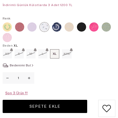
İndirimli Günlük Külotlarda 3 Adet 1200 TL
Renk
Beden
XL
XS
S
M
L
XL
XXL
Bedenimi Bul
Son
3