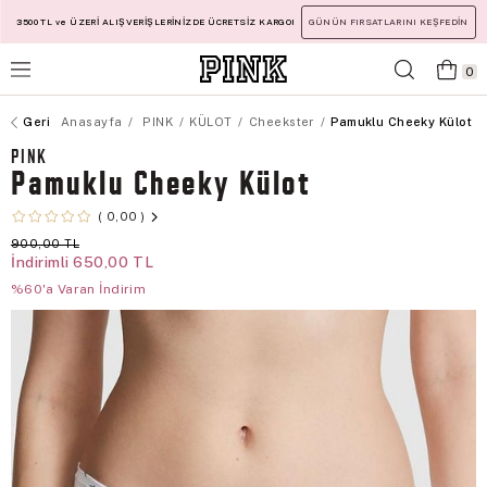
3500 TL ve ÜZERİ ALIŞVERİŞLERİNİZDE ÜCRETSİZ KARGO!
GÜNÜN FIRSATLARINI KEŞFEDİN
0
Anasayfa
PINK
KÜLOT
Cheekster
Pamuklu Cheeky Külot
PINK
Pamuklu Cheeky Külot
0,00
900,00 TL
İndirimli
650,00 TL
%60'a Varan İndirim