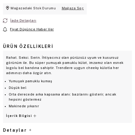
Mağazadaki Stok Durumu
Mağaza Seç
İade Detayları
Fiyat Düşünce Haber Ver
ÜRÜN ÖZELLIKLERI
Rahat. Seksi. Serin. İhtiyacınız olan pürüzsüz uyum ve kusursuz
görünüm ile. Bu süper yumuşak pamuklu külot, imzamız olan esnek
logolu bel bandına sahiptir. Trendlere uygun cheeky külotla her
adımınızı daha özgür atın.
Yumuşak pamuklu kumaş
Düşük bel
Orta derecede arka kapsama alanı: bazılarını gösterir, ancak
hepsini göstermez
Makinede yıkanır
İçerik Bilgisi
Detaylar