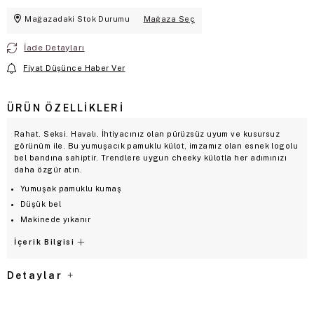
Mağazadaki Stok Durumu
Mağaza Seç
İade Detayları
Fiyat Düşünce Haber Ver
ÜRÜN ÖZELLIKLERI
Rahat. Seksi. Havalı. İhtiyacınız olan pürüzsüz uyum ve kusursuz
görünüm ile. Bu yumuşacık pamuklu külot, imzamız olan esnek logolu
bel bandına sahiptir. Trendlere uygun cheeky külotla her adımınızı
daha özgür atın.
Yumuşak pamuklu kumaş
Düşük bel
Makinede yıkanır
İçerik Bilgisi
Detaylar