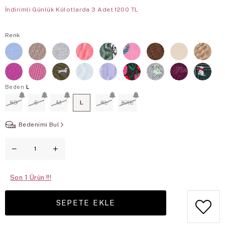
İndirimli Günlük Külotlarda 3 Adet 1200 TL
Renk
Beden
L
XS
S
M
L
XL
XXL
Bedenimi Bul
Son
1