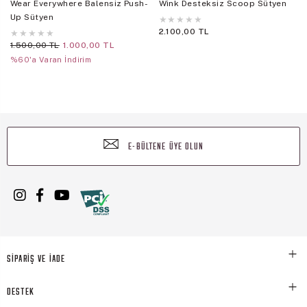
Wear Everywhere Balensiz Push-
Wink Desteksiz Scoop Sütyen
Up Sütyen
★
★
★
★
★
2.100,00 TL
★
★
★
★
★
1.500,00 TL
1.000,00 TL
%60'a Varan İndirim
E-BÜLTENE ÜYE OLUN
SİPARİŞ VE İADE
DESTEK