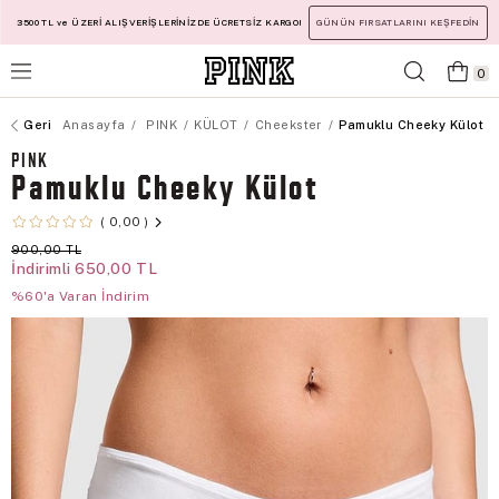
3500 TL ve ÜZERİ ALIŞVERİŞLERİNİZDE ÜCRETSİZ KARGO!
GÜNÜN FIRSATLARINI KEŞFEDİN
0
Anasayfa
PINK
KÜLOT
Cheekster
Pamuklu Cheeky Külot
PINK
Pamuklu Cheeky Külot
0,00
900,00 TL
İndirimli
650,00 TL
%60'a Varan İndirim