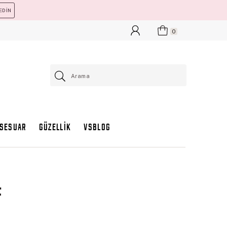
EDİN
0
KSESUAR
GÜZELLİK
VSBLOG
t