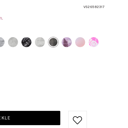
VS26582317
TL