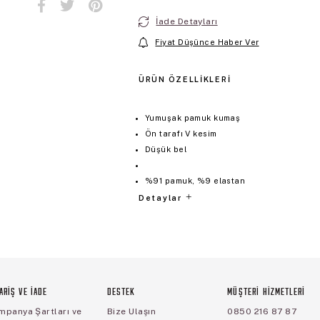
İade Detayları
Fiyat Düşünce Haber Ver
ÜRÜN ÖZELLIKLERI
Yumuşak pamuk kumaş
Ön tarafı V kesim
Düşük bel
%91 pamuk, %9 elastan
Detaylar
ARİŞ VE İADE
DESTEK
MÜŞTERİ HİZMETLERİ
mpanya Şartları ve
Bize Ulaşın
0850 216 87 87