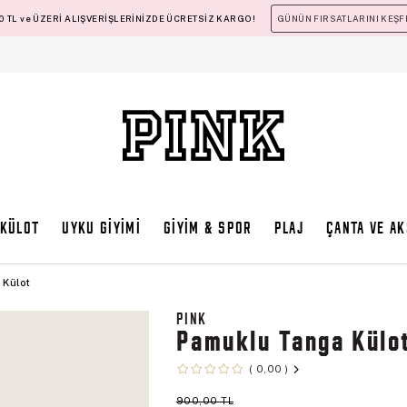
 TL ve ÜZERİ ALIŞVERİŞLERİNİZDE ÜCRETSİZ KARGO!
GÜNÜN FIRSATLARINI KEŞF
KÜLOT
UYKU GİYİMİ
GİYİM & SPOR
PLAJ
ÇANTA VE A
 Külot
PINK
Pamuklu Tanga Külo
0,00
900,00 TL