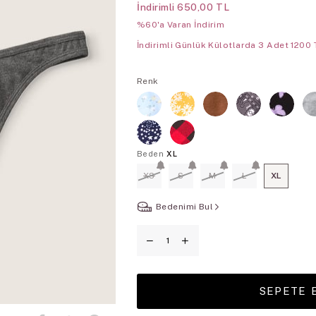
İndirimli
650,00 TL
%60'a Varan İndirim
İndirimli Günlük Külotlarda 3 Adet 1200 
Renk
Beden
XL
XS
S
M
L
XL
Bedenimi Bul