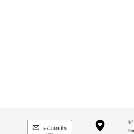
SİP
E-BÜLTENE ÜYE
Ka