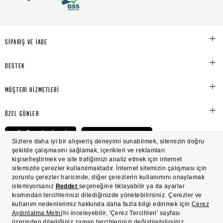
SİPARİŞ VE İADE
DESTEK
MÜŞTERİ HİZMETLERİ
ÖZEL GÜNLER
© Victoria's Secret Shaya Mağazacılık A.Ş. Franchise lisansı aracılığıyla işletilen ticari
markasıdır. Her hakkı saklıdır.
Ön Bilgilendirme
Süreç Bazlı Müşteri Aydınlatma Metni
Mesafeli Satış Sözleşmesi
Üyelik ve Gizlilik Sözleşmesi
İşlem Rehberi
Çerez Politikası
Çerez Tercihleri