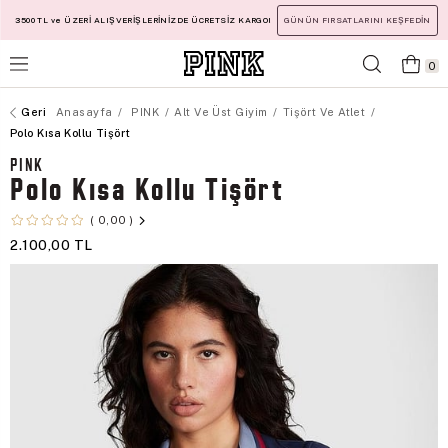
3500 TL ve ÜZERİ ALIŞVERİŞLERİNİZDE ÜCRETSİZ KARGO!
GÜNÜN FIRSATLARINI KEŞFEDİN
0
Anasayfa
PINK
Alt Ve Üst Giyim
Tişört Ve Atlet
Polo Kısa Kollu Tişört
PINK
Polo Kısa Kollu Tişört
0,00
2.100,00 TL