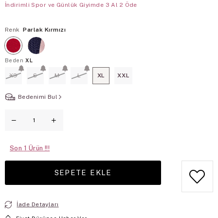
İndirimli Spor ve Günlük Giyimde 3 Al 2 Öde
Renk
Parlak Kırmızı
Beden
XL
XS
S
M
L
XL
XXL
Bedenimi Bul
Son
1
İade Detayları