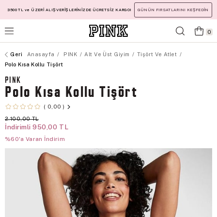
3500 TL ve ÜZERİ ALIŞVERİŞLERİNİZDE ÜCRETSİZ KARGO!
GÜNÜN FIRSATLARINI KEŞFEDİN
0
Anasayfa
PINK
Alt Ve Üst Giyim
Tişört Ve Atlet
Polo Kısa Kollu Tişört
PINK
Polo Kısa Kollu Tişört
0,00
2.100,00 TL
İndirimli
950,00 TL
%60'a Varan İndirim