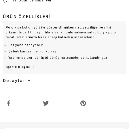
Fiyat Düşünce Haber Ver
ÜRÜN ÖZELLIKLERI
Polo kısa kollu tişört ile gösterişli mükemmelliyetçiliğin keyfini
çıkarın. İnce fitilli ayrıntılara ve iki tonlu yakaya sahip bu şık polo
tişört, adımlarınıza biraz enerji katmak için tasarlandı.
Her yöne esneyebilir
Çabuk kuruyan, emici kumaş
Yapımında geri dönüştürülmüş malzemeler de kullanılmıştır
İçerik Bilgisi
Detaylar