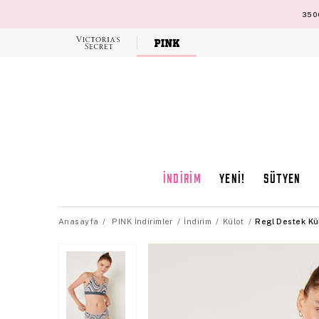
3500
Victoria's
Secret
İNDİRİM
YENİ!
SÜTYEN
Anasayfa
PINK İndirimler
İndirim
Külot
Regl Destek Kü