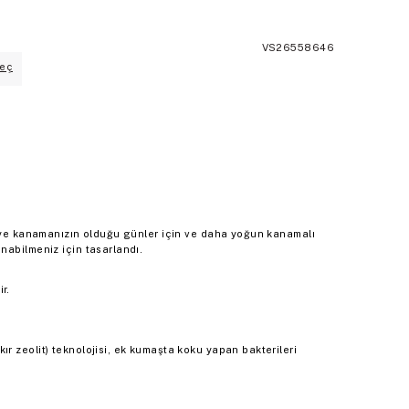
VS26558646
eç
eviye kanamanızın olduğu günler için ve daha yoğun kanamalı
nabilmeniz için tasarlandı.
r.
r zeolit) teknolojisi, ek kumaşta koku yapan bakterileri