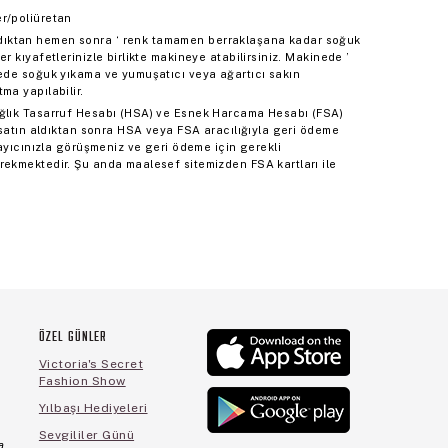
r/poliüretan
ıktan hemen sonra ‘ renk tamamen berraklaşana kadar soğuk
r kıyafetlerinizle birlikte makineye atabilirsiniz. Makinede ’
nede soğuk yıkama ve yumuşatıcı veya ağartıcı sakın
ma yapılabilir.
ağlık Tasarruf Hesabı (HSA) ve Esnek Harcama Hesabı (FSA)
i satın aldıktan sonra HSA veya FSA aracılığıyla geri ödeme
layıcınızla görüşmeniz ve geri ödeme için gerekli
rekmektedir. Şu anda maalesef sitemizden FSA kartları ile
ÖZEL GÜNLER
Victoria's Secret
Fashion Show
Yılbaşı Hediyeleri
Sevgililer Günü
a