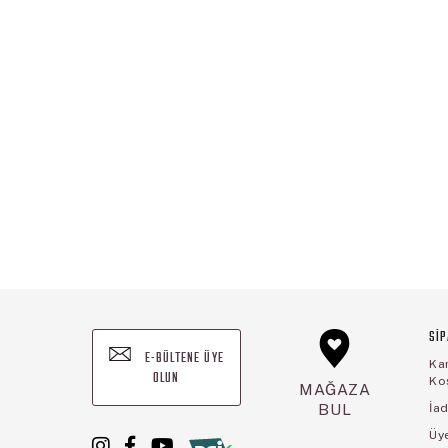
SİP
E-BÜLTENE ÜYE
Ka
OLUN
Koş
MAĞAZA
BUL
İad
Üye