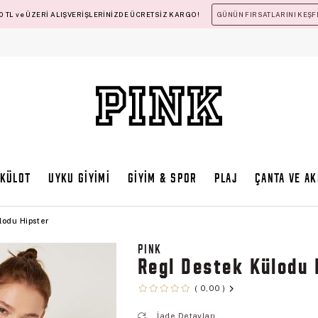
 TL ve ÜZERİ ALIŞVERİŞLERİNİZDE ÜCRETSİZ KARGO!
GÜNÜN FIRSATLARINI KEŞF
KÜLOT
UYKU GİYİMİ
GİYİM & SPOR
PLAJ
ÇANTA VE A
lodu Hipster
PINK
Regl Destek Külodu 
0,00
İade Detayları