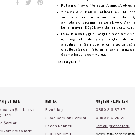
Poliamid (naylon)/elastan/pamuk/polyeste
YIKAMA & VE BAKIM TALİMATLARI: Kulland
suda bekletin. Durulamanın ’ ardından diğe
ayrı olarak ‘ yıkamanıza gerek yok. Maki
kullanmayın.’ Düşük ayarda tamburlu kurut
FSA/HSA’ya Uygun: Regl ürünleri artık S
için uygundur; dolayısıyla regl ürünlerin
alabilirsiniz. Geri ödeme için sigorta sağ
olabileceğinden faturanızı saklamanız ge
ödeme kabul edemiyoruz.
Detaylar
ARİŞ VE İADE
DESTEK
MÜŞTERİ HİZMETLERİ
mpanya Şartları ve
Bize Ulaşın
0850 216 87 87
ulları
Sıkça Sorulan Sorular
0850 216 VS VS
e Şartları
Beden Rehberi
[email protected]
liksiz Kolay İade
Bilgi Toplumu
Resmi tatiller hariç haft