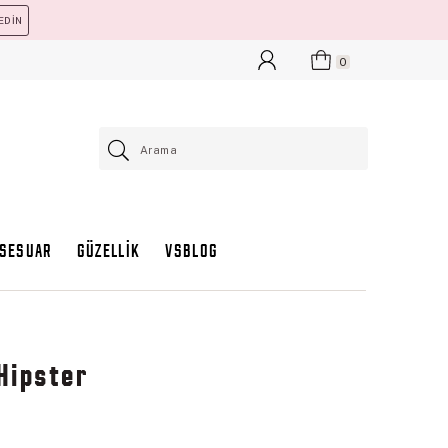
EDİN
0
KSESUAR
GÜZELLİK
VSBLOG
Hipster