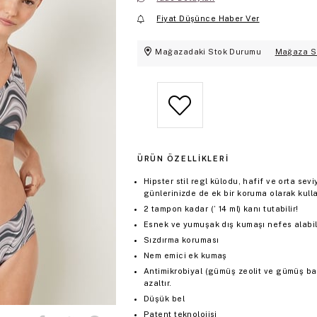
Fiyat Düşünce Haber Ver
Mağazadaki Stok Durumu
Mağaza S
ÜRÜN ÖZELLIKLERI
Hipster stil regl külodu, hafif ve orta s
günlerinizde de ek bir koruma olarak kulla
2 tampon kadar (’ 14 ml) kanı tutabilir!
Esnek ve yumuşak dış kumaşı nefes alabili
Sızdırma koruması
Nem emici ek kumaş
Antimikrobiyal (gümüş zeolit ve gümüş bakı
azaltır.
Düşük bel
Patent teknolojisi