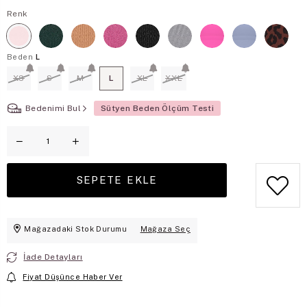
Renk
Beden
L
XS
S
M
L
XL
XXL
Bedenimi Bul
Sütyen Beden Ölçüm Testi
Mağazadaki Stok Durumu
Mağaza Seç
İade Detayları
Fiyat Düşünce Haber Ver