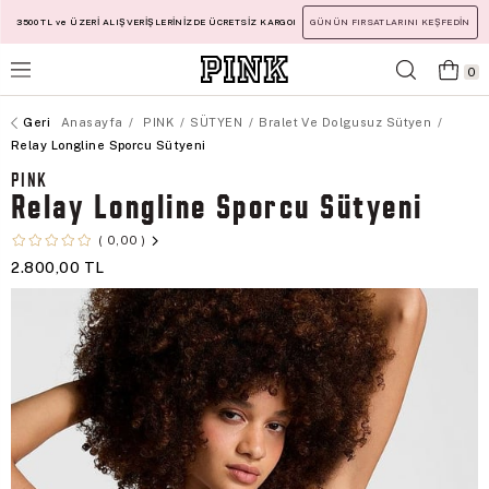
3500 TL ve ÜZERİ ALIŞVERİŞLERİNİZDE ÜCRETSİZ KARGO!
GÜNÜN FIRSATLARINI KEŞFEDİN
0
Anasayfa
PINK
SÜTYEN
Bralet Ve Dolgusuz Sütyen
Relay Longline Sporcu Sütyeni
PINK
Relay Longline Sporcu Sütyeni
0,00
2.800,00 TL