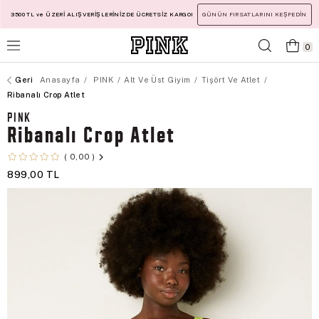
3500 TL ve ÜZERİ ALIŞVERİŞLERİNİZDE ÜCRETSİZ KARGO!
GÜNÜN FIRSATLARINI KEŞFEDİN
0
Anasayfa
PINK
Alt Ve Üst Giyim
Tişört Ve Atlet
Ribanalı Crop Atlet
PINK
Ribanalı Crop Atlet
0,00
899,00 TL