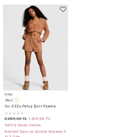
PINK
Mavi
Co-ZZZy Peluş Şort Pijama
★
★
★
★
★
2.250,00 TL
1.010,00 TL
%60'a Varan İndirim
İndirimli Spor ve Günlük Giyimde 3
Al 2 Öde