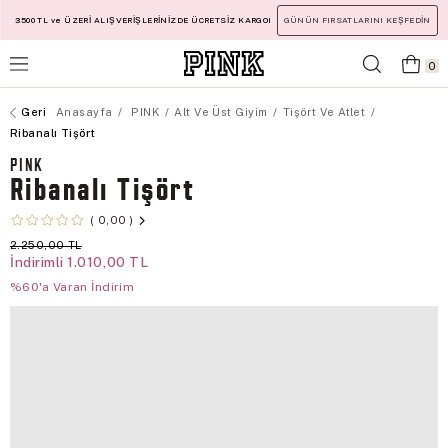
3500 TL ve ÜZERİ ALIŞVERİŞLERİNİZDE ÜCRETSİZ KARGO!
GÜNÜN FIRSATLARINI KEŞFEDİN
0
Anasayfa
PINK
Alt Ve Üst Giyim
Tişört Ve Atlet
Ribanalı Tişört
PINK
Ribanalı Tişört
0,00
2.250,00 TL
İndirimli
1.010,00 TL
%60'a Varan İndirim