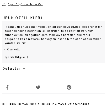
Fiyat Düşünce Haber Ver
ÜRÜN ÖZELLIKLERI
Ribanalı tişörtün esnek yapısı, onları gün boyu giyilebilecek rahat bir
seçenek haline getirirken, şık kesimleri ile de zarif bir görünüm
sunar. Ayrıca, bu tişörtleri şort, etek veya pantolon gibi farklı
parçalarla kombinleyerek her yaştan insana hitap eden özgün stiller
yaratabilirsiniz.
Kısa kollu
İçerik Bilgisi
Detaylar
BU ÜRÜNÜN YANINDA BUNLARI DA TAVSIYE EDIYORUZ