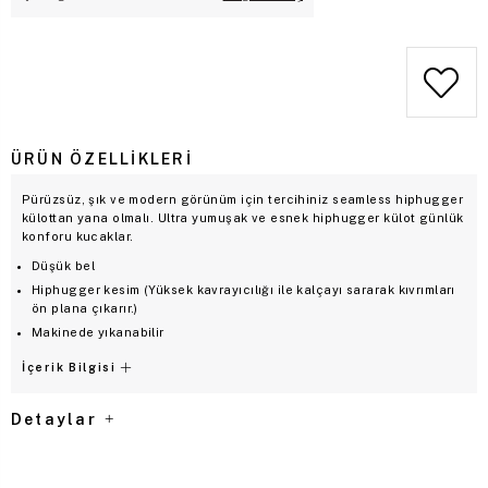
ÜRÜN ÖZELLIKLERI
Pürüzsüz, şık ve modern görünüm için tercihiniz seamless hiphugger
külottan yana olmalı. Ultra yumuşak ve esnek hiphugger külot günlük
konforu kucaklar.
Düşük bel
Hiphugger kesim (Yüksek kavrayıcılığı ile kalçayı sararak kıvrımları
ön plana çıkarır.)
Makinede yıkanabilir
İçerik Bilgisi
Detaylar