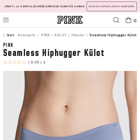
3500 TL ve ÜZERİ ALIŞVERİŞLERİNİZDE ÜCRETSİZ KARGO!
GÜNÜN FIRSATLARINI KEŞFEDİN
0
Anasayfa
PINK
KÜLOT
Hipster
Seamless Hiphugger Külot
PINK
Seamless Hiphugger Külot
0,00