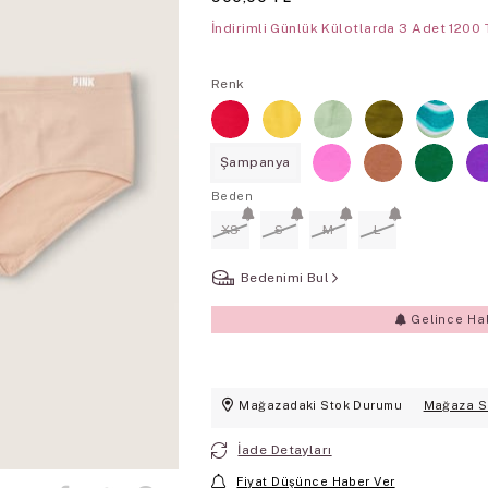
İndirimli Günlük Külotlarda 3 Adet 1200 
Renk
Şampanya
Beden
XS
S
M
L
Bedenimi Bul
Gelince Ha
Mağazadaki Stok Durumu
Mağaza S
İade Detayları
Fiyat Düşünce Haber Ver