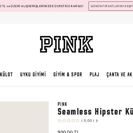
 TL ve ÜZERİ ALIŞVERİŞLERİNİZDE ÜCRETSİZ KARGO!
GÜNÜN FIRSATLARINI KEŞF
KÜLOT
UYKU GİYİMİ
GİYİM & SPOR
PLAJ
ÇANTA VE A
PINK
Seamless Hipster K
0,00
900,00 TL