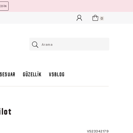
EDİN
0
KSESUAR
GÜZELLİK
VSBLOG
ülot
VS23342179