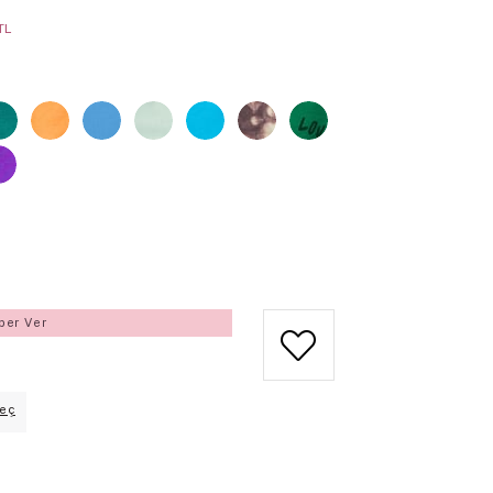
TL
ber Ver
eç