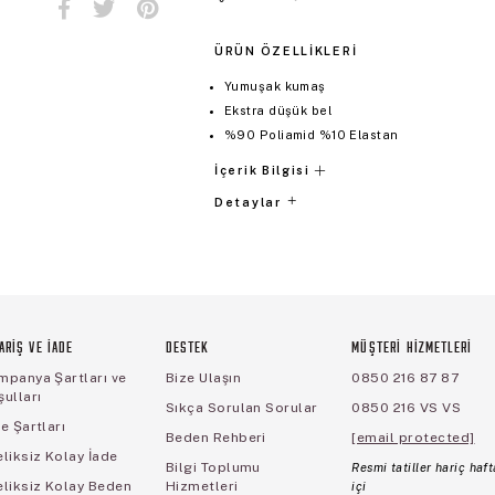
ÜRÜN ÖZELLIKLERI
Yumuşak kumaş
Ekstra düşük bel
%90 Poliamid %10 Elastan
İçerik Bilgisi
Detaylar
ARİŞ VE İADE
DESTEK
MÜŞTERİ HİZMETLERİ
mpanya Şartları ve
Bize Ulaşın
0850 216 87 87
ulları
Sıkça Sorulan Sorular
0850 216 VS VS
e Şartları
Beden Rehberi
[email protected]
liksiz Kolay İade
Bilgi Toplumu
Resmi tatiller hariç haft
eliksiz Kolay Beden
Hizmetleri
içi