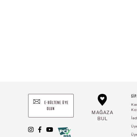
SİP
E-BÜLTENE ÜYE
Ka
OLUN
Koş
MAĞAZA
BUL
İad
Üye
Üy