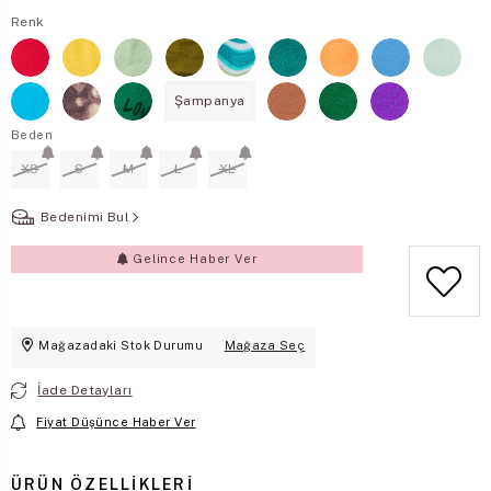
Renk
Şampanya
Beden
XS
S
M
L
XL
Bedenimi Bul
Gelince Haber Ver
Mağazadaki Stok Durumu
Mağaza Seç
İade Detayları
Fiyat Düşünce Haber Ver
ÜRÜN ÖZELLIKLERI