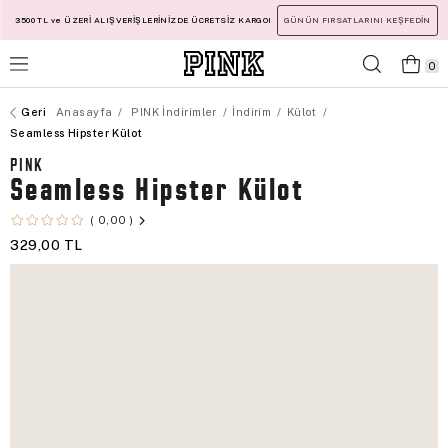
3500 TL ve ÜZERİ ALIŞVERİŞLERİNİZDE ÜCRETSİZ KARGO!
GÜNÜN FIRSATLARINI KEŞFEDİN
0
Anasayfa
PINK İndirimler
İndirim
Külot
Seamless Hipster Külot
PINK
Seamless Hipster Külot
0,00
329,00 TL