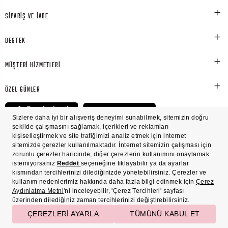
SİPARİŞ VE İADE
DESTEK
MÜŞTERİ HİZMETLERİ
ÖZEL GÜNLER
© Victoria's Secret Shaya Mağazacılık A.Ş. Franchise lisansı aracılığıyla işletilen ticari
markasıdır. Her hakkı saklıdır.
Ön Bilgilendirme
Süreç Bazlı Müşteri Aydınlatma Metni
Mesafeli Satış Sözleşmesi
Üyelik ve Gizlilik Sözleşmesi
İşlem Rehberi
Çerez Politikası
Çerez Tercihleri