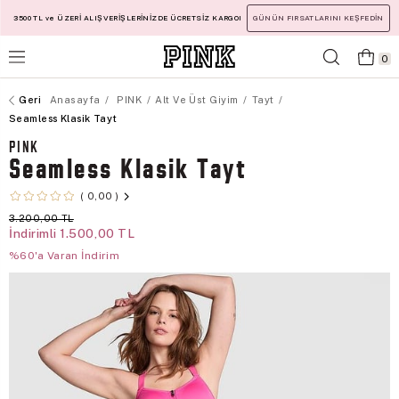
3500 TL ve ÜZERİ ALIŞVERİŞLERİNİZDE ÜCRETSİZ KARGO!
GÜNÜN FIRSATLARINI KEŞFEDİN
0
Anasayfa
PINK
Alt Ve Üst Giyim
Tayt
Seamless Klasik Tayt
PINK
Seamless Klasik Tayt
0,00
3.200,00 TL
İndirimli
1.500,00 TL
%60'a Varan İndirim