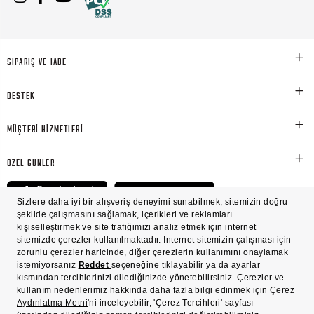
SİPARİŞ VE İADE
DESTEK
MÜŞTERİ HİZMETLERİ
ÖZEL GÜNLER
© Victoria's Secret Shaya Mağazacılık A.Ş. Franchise lisansı aracılığıyla işletilen ticari
markasıdır. Her hakkı saklıdır.
Ön Bilgilendirme
Süreç Bazlı Müşteri Aydınlatma Metni
Mesafeli Satış Sözleşmesi
Üyelik ve Gizlilik Sözleşmesi
İşlem Rehberi
Çerez Politikası
Çerez Tercihleri