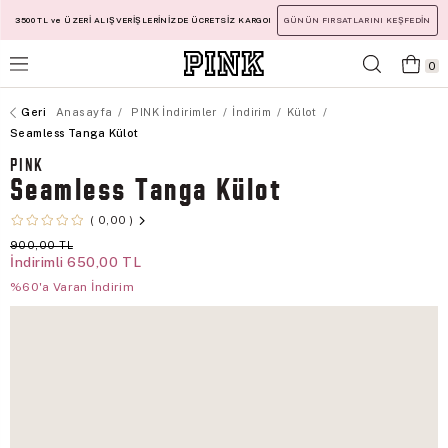
3500 TL ve ÜZERİ ALIŞVERİŞLERİNİZDE ÜCRETSİZ KARGO!
GÜNÜN FIRSATLARINI KEŞFEDİN
0
Anasayfa
PINK İndirimler
İndirim
Külot
Seamless Tanga Külot
PINK
Seamless Tanga Külot
0,00
900,00 TL
İndirimli
650,00 TL
%60'a Varan İndirim