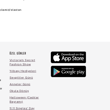
oliamid/elastan
ÖZEL GÜNLER
Victoria's Secret
Fashion Show
Yılbaşı Hediyeleri
Sevgililer Günü
a
Anneler Günü
sı
Okula Dönüş
Halloween (Cadılar
Bayramı)
11.11 Singles' Day