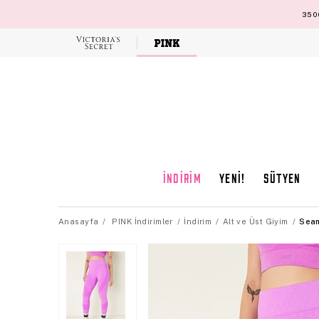
3500
Victoria's
Secret
İNDİRİM
YENİ!
SÜTYEN
Anasayfa
PINK İndirimler
İndirim
Alt ve Üst Giyim
Seam