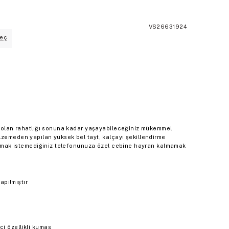
VS26631924
eç
ız olan rahatlığı sonuna kadar yaşayabileceğiniz mükemmel
lzemeden yapılan yüksek bel tayt, kalçayı şekillendirme
ayırmak istemediğiniz telefonunuza özel cebine hayran kalmamak
pılmıştır
ci özellikli kumaş