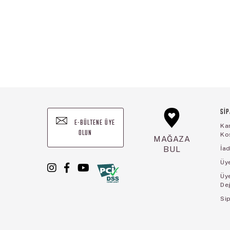
SİP
E-BÜLTENE ÜYE
Ka
OLUN
Koş
MAĞAZA
BUL
İad
Üye
Üy
De
Sip