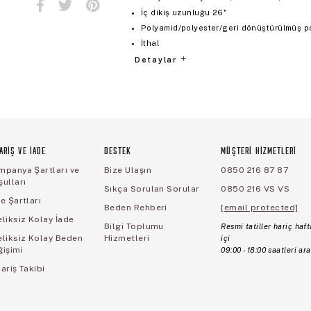
İç dikiş uzunluğu 26"
Polyamid/polyester/geri dönüştürülmüş p
İthal
Detaylar
ARİŞ VE İADE
DESTEK
MÜŞTERİ HİZMETLERİ
mpanya Şartları ve
Bize Ulaşın
0850 216 87 87
ulları
Sıkça Sorulan Sorular
0850 216 VS VS
e Şartları
Beden Rehberi
[email protected]
liksiz Kolay İade
Bilgi Toplumu
Resmi tatiller hariç haft
eliksiz Kolay Beden
Hizmetleri
içi
ğişimi
09:00 - 18:00 saatleri ara
ariş Takibi