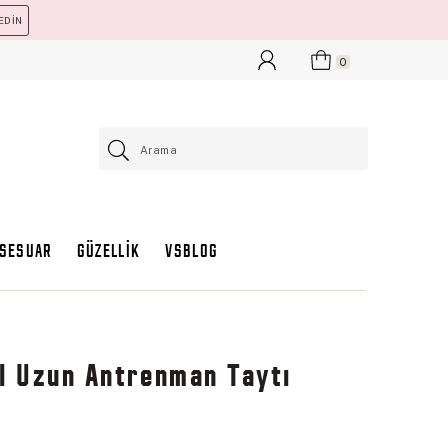
EDİN
0
KSESUAR
GÜZELLİK
VSBLOG
l Uzun Antrenman Taytı