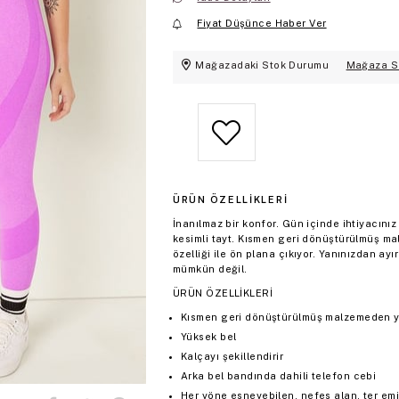
Fiyat Düşünce Haber Ver
Mağazadaki Stok Durumu
Mağaza S
ÜRÜN ÖZELLIKLERI
İnanılmaz bir konfor. Gün içinde ihtiyacın
kesimli tayt. Kısmen geri dönüştürülmüş ma
özelliği ile ön plana çıkıyor. Yanınızdan 
mümkün değil.
ÜRÜN ÖZELLİKLERİ
Kısmen geri dönüştürülmüş malzemeden ya
Yüksek bel
Kalçayı şekillendirir
Arka bel bandında dahili telefon cebi
Her yöne esneyebilen, nefes alan, ter emi