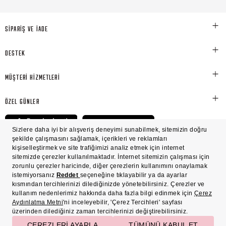
SİPARİŞ VE İADE
DESTEK
MÜŞTERİ HİZMETLERİ
ÖZEL GÜNLER
© Victoria's Secret Shaya Mağazacılık A.Ş. Franchise lisansı aracılığıyla işletilen ticari
markasıdır. Her hakkı saklıdır.
Ön Bilgilendirme
Süreç Bazlı Müşteri Aydınlatma Metni
Mesafeli Satış Sözleşmesi
Üyelik ve Gizlilik Sözleşmesi
İşlem Rehberi
Çerez Politikası
Çerez Tercihleri