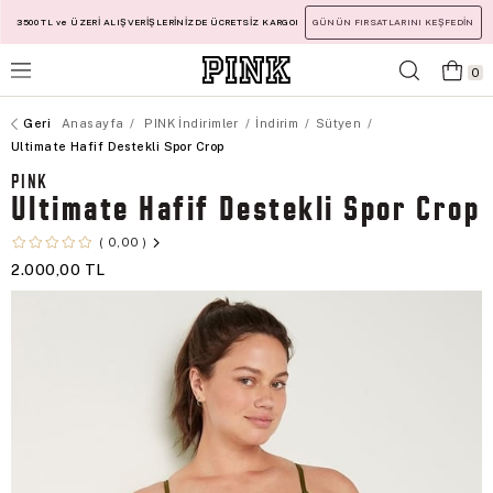
3500 TL ve ÜZERİ ALIŞVERİŞLERİNİZDE ÜCRETSİZ KARGO!
GÜNÜN FIRSATLARINI KEŞFEDİN
0
Anasayfa
PINK İndirimler
İndirim
Sütyen
Ultimate Hafif Destekli Spor Crop
PINK
Ultimate Hafif Destekli Spor Crop
0,00
2.000,00 TL