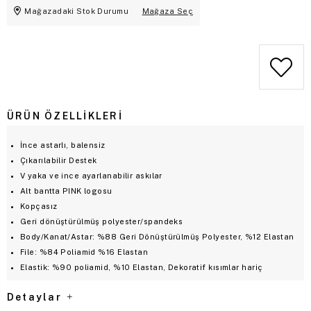
Mağazadaki Stok Durumu
Mağaza Seç
ÜRÜN ÖZELLIKLERI
İnce astarlı, balensiz
Çıkarılabilir Destek
V yaka ve ince ayarlanabilir askılar
Alt bantta PINK logosu
Kopçasız
Geri dönüştürülmüş polyester/spandeks
Body/Kanat/Astar: %88 Geri Dönüştürülmüş Polyester, %12 Elastan
File: %84 Poliamid %16 Elastan
Elastik: %90 poliamid, %10 Elastan, Dekoratif kısımlar hariç
Detaylar