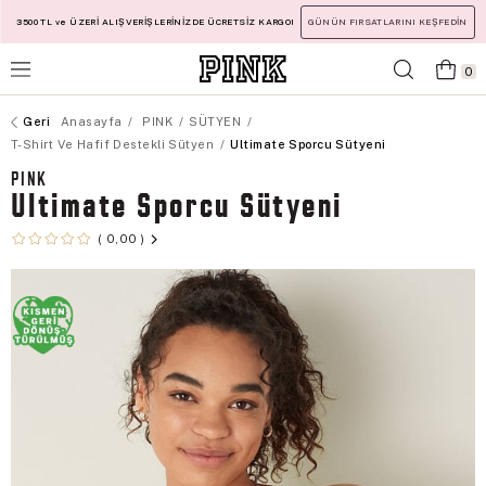
3500 TL ve ÜZERİ ALIŞVERİŞLERİNİZDE ÜCRETSİZ KARGO!
GÜNÜN FIRSATLARINI KEŞFEDİN
0
Anasayfa
PINK
SÜTYEN
T-Shirt Ve Hafif Destekli Sütyen
Ultimate Sporcu Sütyeni
PINK
Ultimate Sporcu Sütyeni
0,00