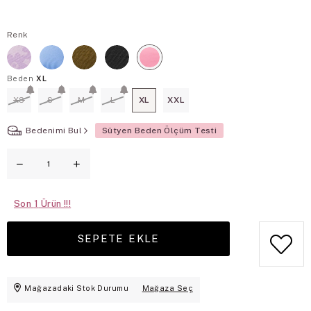
Renk
Beden
XL
XS
S
M
L
XL
XXL
Bedenimi Bul
Sütyen Beden Ölçüm Testi
Son
1
Mağazadaki Stok Durumu
Mağaza Seç