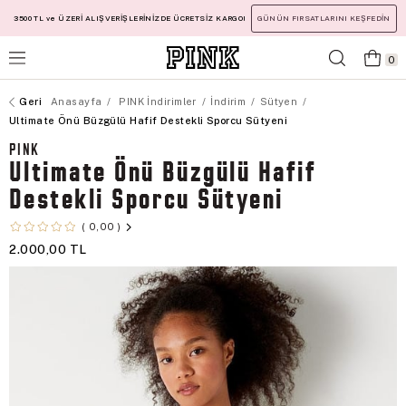
3500 TL ve ÜZERİ ALIŞVERİŞLERİNİZDE ÜCRETSİZ KARGO!
GÜNÜN FIRSATLARINI KEŞFEDİN
0
Anasayfa
PINK İndirimler
İndirim
Sütyen
Ultimate Önü Büzgülü Hafif Destekli Sporcu Sütyeni
PINK
Ultimate Önü Büzgülü Hafif
Destekli Sporcu Sütyeni
0,00
2.000,00 TL