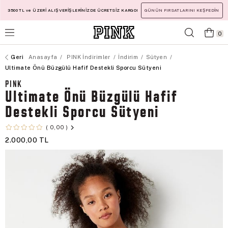
3500 TL ve ÜZERİ ALIŞVERİŞLERİNİZDE ÜCRETSİZ KARGO!
GÜNÜN FIRSATLARINI KEŞFEDİN
0
Anasayfa
PINK İndirimler
İndirim
Sütyen
Ultimate Önü Büzgülü Hafif Destekli Sporcu Sütyeni
PINK
Ultimate Önü Büzgülü Hafif
Destekli Sporcu Sütyeni
0,00
2.000,00 TL