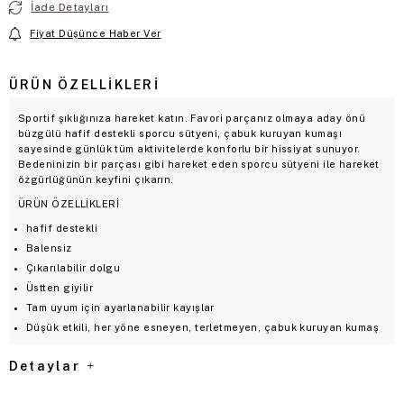
İade Detayları
Fiyat Düşünce Haber Ver
ÜRÜN ÖZELLIKLERI
Sportif şıklığınıza hareket katın. Favori parçanız olmaya aday önü
büzgülü hafif destekli sporcu sütyeni, çabuk kuruyan kumaşı
sayesinde günlük tüm aktivitelerde konforlu bir hissiyat sunuyor.
Bedeninizin bir parçası gibi hareket eden sporcu sütyeni ile hareket
özgürlüğünün keyfini çıkarın.
ÜRÜN ÖZELLİKLERİ
hafif destekli
Balensiz
Çıkarılabilir dolgu
Üstten giyilir
Tam uyum için ayarlanabilir kayışlar
Düşük etkili, her yöne esneyen, terletmeyen, çabuk kuruyan kumaş
Detaylar