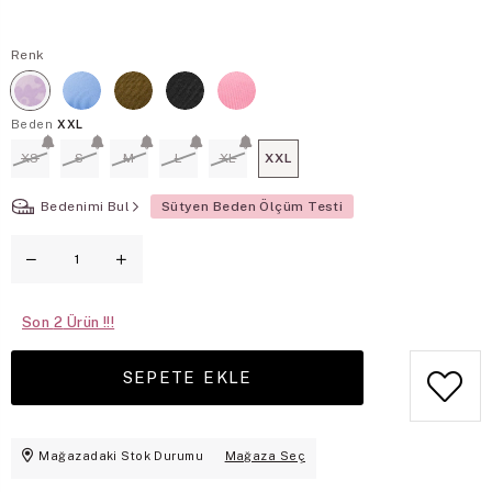
Renk
Beden
XXL
XS
S
M
L
XL
XXL
Bedenimi Bul
Sütyen Beden Ölçüm Testi
Son
2
Mağazadaki Stok Durumu
Mağaza Seç