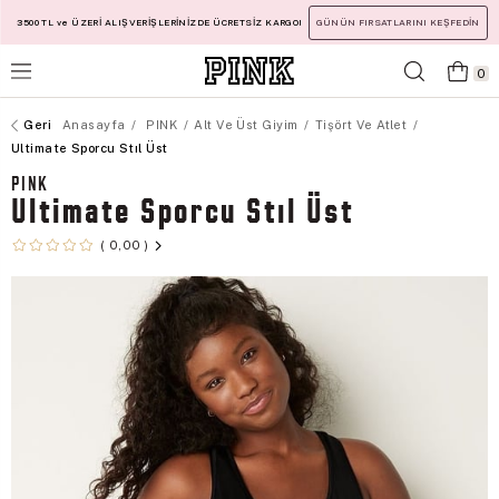
3500 TL ve ÜZERİ ALIŞVERİŞLERİNİZDE ÜCRETSİZ KARGO!
GÜNÜN FIRSATLARINI KEŞFEDİN
0
Anasayfa
PINK
Alt Ve Üst Giyim
Tişört Ve Atlet
Ultimate Sporcu Stıl Üst
PINK
Ultimate Sporcu Stıl Üst
0,00