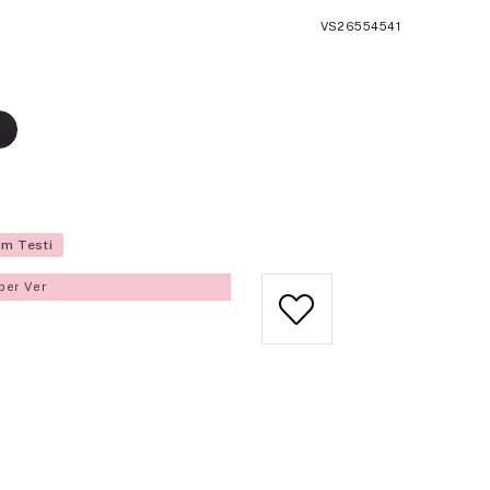
VS26554541
üm Testi
ber Ver