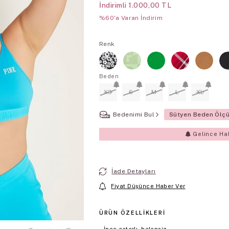
İndirimli
1.000,00 TL
%60'a Varan İndirim
Renk
Beden
XS
S
M
L
XL
Bedenimi Bul
Sütyen Beden Ölç
Gelince Ha
İade Detayları
Fiyat Düşünce Haber Ver
ÜRÜN ÖZELLIKLERI
İnce astarlı, balensiz