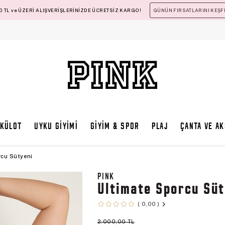
 TL ve ÜZERİ ALIŞVERİŞLERİNİZDE ÜCRETSİZ KARGO!
GÜNÜN FIRSATLARINI KEŞF
KÜLOT
UYKU GİYİMİ
GİYİM & SPOR
PLAJ
ÇANTA VE A
rcu Sütyeni
PINK
Ultimate Sporcu Süt
0,00
2.000,00 TL