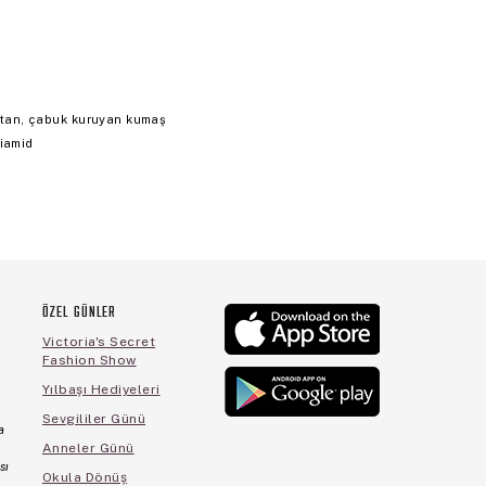
ı atan, çabuk kuruyan kumaş
liamid
ÖZEL GÜNLER
Victoria's Secret
Fashion Show
Yılbaşı Hediyeleri
Sevgililer Günü
a
Anneler Günü
sı
Okula Dönüş