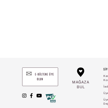
SİP
E-BÜLTENE ÜYE
Ka
OLUN
Koş
MAĞAZA
BUL
İad
Üye
Üy
De