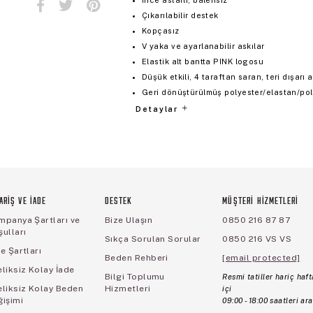
Çıkarılabilir destek
Kopçasız
V yaka ve ayarlanabilir askılar
Elastik alt bantta PINK logosu
Düşük etkili, 4 taraftan saran, teri dışar
Geri dönüştürülmüş polyester/elastan/po
Detaylar
ARİŞ VE İADE
DESTEK
MÜŞTERİ HİZMETLERİ
mpanya Şartları ve
Bize Ulaşın
0850 216 87 87
ulları
Sıkça Sorulan Sorular
0850 216 VS VS
e Şartları
Beden Rehberi
[email protected]
liksiz Kolay İade
Bilgi Toplumu
Resmi tatiller hariç haft
eliksiz Kolay Beden
Hizmetleri
içi
ğişimi
09:00 - 18:00 saatleri ara