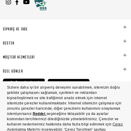
SİPARİŞ VE İADE
DESTEK
MÜŞTERİ HİZMETLERİ
ÖZEL GÜNLER
© Victoria's Secret Shaya Mağazacılık A.Ş. Franchise lisansı aracılığıyla işletilen ticari
markasıdır. Her hakkı saklıdır.
Ön Bilgilendirme
Süreç Bazlı Müşteri Aydınlatma Metni
Mesafeli Satış Sözleşmesi
Üyelik ve Gizlilik Sözleşmesi
İşlem Rehberi
Çerez Politikası
Çerez Tercihleri