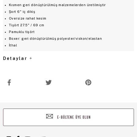
Kısmen geri dönüştürülmüş malzemelerden üretilmiştir
Şort 6" iç dikiş
Oversize rahat kesim
Tişört 27.5" / 69 cm
Pamuklu tişört
Boxer: geri dönüştürülmüş polyester/viskon/elastan
İthal
Detaylar
E-BÜLTENE ÜYE OLUN