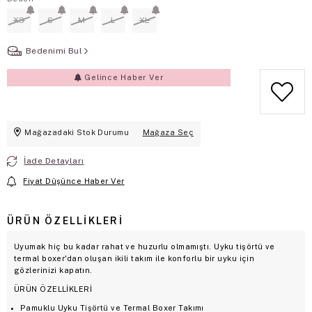
XS
S
M
L
XL
Bedenimi Bul
Gelince Haber Ver
Mağazadaki Stok Durumu
Mağaza Seç
İade Detayları
Fiyat Düşünce Haber Ver
ÜRÜN ÖZELLIKLERI
Uyumak hiç bu kadar rahat ve huzurlu olmamıştı. Uyku tişörtü ve
termal boxer'dan oluşan ikili takım ile konforlu bir uyku için
gözlerinizi kapatın.
ÜRÜN ÖZELLİKLERİ
Pamuklu Uyku Tişörtü ve Termal Boxer Takımı