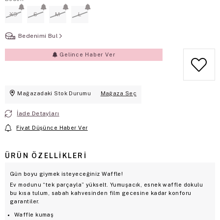
XS
S
M
L
Bedenimi Bul
Gelince Haber Ver
Mağazadaki Stok Durumu
Mağaza Seç
İade Detayları
Fiyat Düşünce Haber Ver
ÜRÜN ÖZELLIKLERI
Gün boyu giymek isteyeceğiniz Waffle!
Ev modunu “tek parçayla” yükselt. Yumuşacık, esnek waffle dokulu
bu kısa tulum, sabah kahvesinden film gecesine kadar konforu
garantiler.
Waffle kumaş