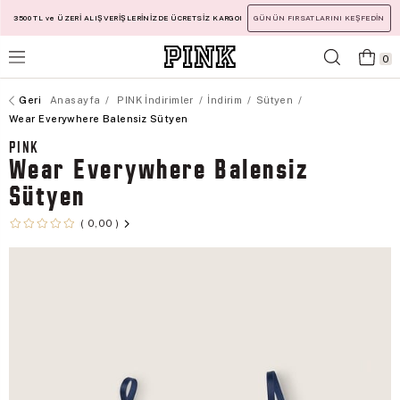
3500 TL ve ÜZERİ ALIŞVERİŞLERİNİZDE ÜCRETSİZ KARGO!
GÜNÜN FIRSATLARINI KEŞFEDİN
0
Anasayfa
PINK İndirimler
İndirim
Sütyen
Wear Everywhere Balensiz Sütyen
PINK
Wear Everywhere Balensiz
Sütyen
0,00