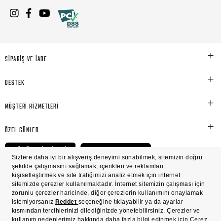
SİPARİŞ VE İADE
DESTEK
MÜŞTERİ HİZMETLERİ
ÖZEL GÜNLER
© Victoria's Secret Shaya Mağazacılık A.Ş. Franchise lisansı aracılığıyla işletilen ticari
markasıdır. Her hakkı saklıdır.
Ön Bilgilendirme
Süreç Bazlı Müşteri Aydınlatma Metni
Mesafeli Satış Sözleşmesi
Üyelik ve Gizlilik Sözleşmesi
İşlem Rehberi