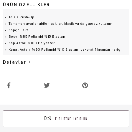
ÜRÜN ÖZELLIKLERI
Telsiz Push-Up
Tamamen ayarlanabilen askılar; klasik ya da çapraz kullanın
Kopçalı sırt
Body: %85 Poliamid %15 Elastan
Kap Astarı %100 Polyester
Kanat Astarı: %90 Poliamid %10 Elastan, dekoratif kısımlar hariç
Detaylar
E-BÜLTENE ÜYE OLUN