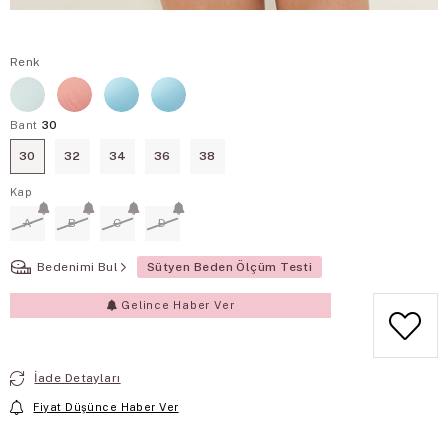
Renk
Bant
30
30
32
34
36
38
Kap
A
B
C
D
Bedenimi Bul
Sütyen Beden Ölçüm Testi
Gelince Haber Ver
İade Detayları
Fiyat Düşünce Haber Ver