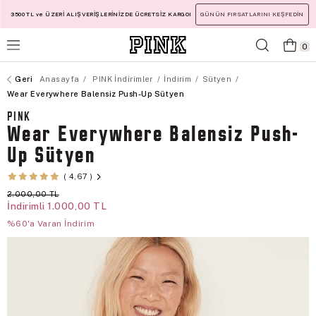
3500 TL ve ÜZERİ ALIŞVERİŞLERİNİZDE ÜCRETSİZ KARGO!
GÜNÜN FIRSATLARINI KEŞFEDİN
0
Anasayfa
PINK İndirimler
İndirim
Sütyen
Wear Everywhere Balensiz Push-Up Sütyen
PINK
Wear Everywhere Balensiz Push-
Up Sütyen
4,67
2.000,00 TL
İndirimli
1.000,00 TL
%60'a Varan İndirim