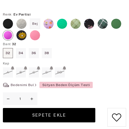
Renk
Ev Partisi
Bej
Bant
32
32
34
36
38
Kap
A
B
C
D
DD
Bedenimi Bul
Sütyen Beden Ölçüm Testi