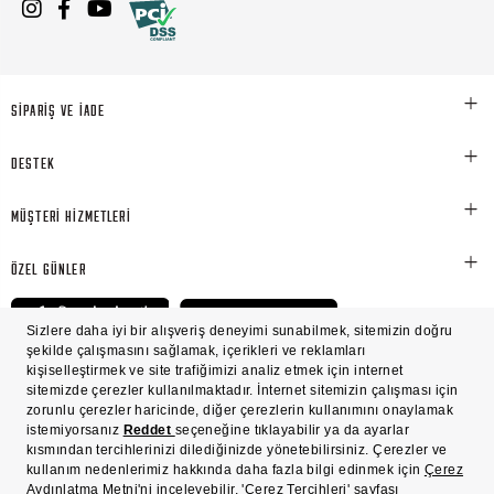
SİPARİŞ VE İADE
DESTEK
MÜŞTERİ HİZMETLERİ
ÖZEL GÜNLER
© Victoria's Secret Shaya Mağazacılık A.Ş. Franchise lisansı aracılığıyla işletilen ticari
markasıdır. Her hakkı saklıdır.
Ön Bilgilendirme
Süreç Bazlı Müşteri Aydınlatma Metni
Mesafeli Satış Sözleşmesi
Üyelik ve Gizlilik Sözleşmesi
İşlem Rehberi
Çerez Politikası
Çerez Tercihleri