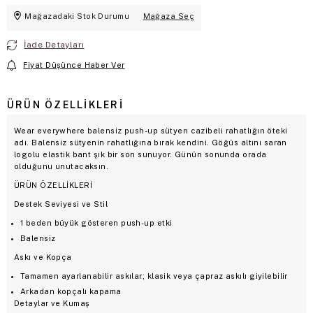
Mağazadaki Stok Durumu
Mağaza Seç
İade Detayları
Fiyat Düşünce Haber Ver
ÜRÜN ÖZELLIKLERI
Wear everywhere balensiz push-up sütyen cazibeli rahatlığın öteki
adı. Balensiz sütyenin rahatlığına bırak kendini. Göğüs altını saran
logolu elastik bant şık bir son sunuyor. Günün sonunda orada
olduğunu unutacaksın.
ÜRÜN ÖZELLİKLERİ
Destek Seviyesi ve Stil
1 beden büyük gösteren push-up etki
Balensiz
Askı ve Kopça
Tamamen ayarlanabilir askılar; klasik veya çapraz askılı giyilebilir
Arkadan kopçalı kapama
Detaylar ve Kumaş