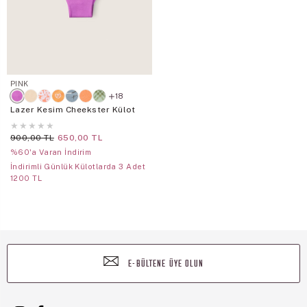
PINK
18
Lazer Kesim Cheekster Külot
★
★
★
★
★
900,00 TL
650,00 TL
%60'a Varan İndirim
İndirimli Günlük Külotlarda 3 Adet
1200 TL
E-BÜLTENE ÜYE OLUN