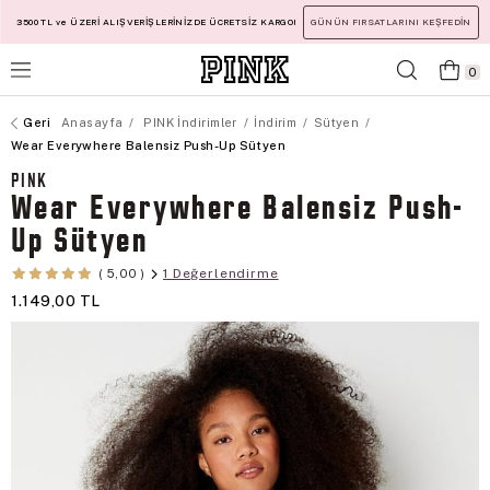
3500 TL ve ÜZERİ ALIŞVERİŞLERİNİZDE ÜCRETSİZ KARGO!
GÜNÜN FIRSATLARINI KEŞFEDİN
0
Anasayfa
PINK İndirimler
İndirim
Sütyen
Wear Everywhere Balensiz Push-Up Sütyen
PINK
Wear Everywhere Balensiz Push-
Up Sütyen
1 Değerlendirme
5,00
1.149,00 TL