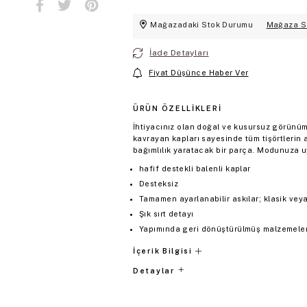
Mağazadaki Stok Durumu
Mağaza S
İade Detayları
Fiyat Düşünce Haber Ver
ÜRÜN ÖZELLIKLERI
İhtiyacınız olan doğal ve kusursuz görünü
kavrayan kapları sayesinde tüm tişörtleri
bağımlılık yaratacak bir parça. Modunuza u
hafif destekli balenli kaplar
Desteksiz
Tamamen ayarlanabilir askılar; klasik veya 
Şık sırt detayı
Yapımında geri dönüştürülmüş malzemeler 
İçerik Bilgisi
Detaylar