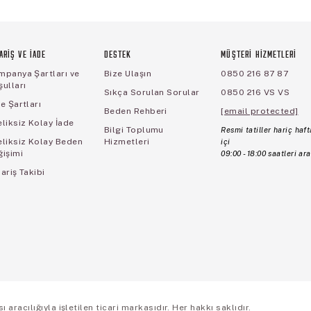
ARİŞ VE İADE
DESTEK
MÜŞTERİ HİZMETLERİ
mpanya Şartları ve
Bize Ulaşın
0850 216 87 87
ulları
Sıkça Sorulan Sorular
0850 216 VS VS
e Şartları
Beden Rehberi
[email protected]
liksiz Kolay İade
Bilgi Toplumu
Resmi tatiller hariç haft
eliksiz Kolay Beden
Hizmetleri
içi
ğişimi
09:00 - 18:00 saatleri ara
ariş Takibi
aracılığıyla işletilen ticari markasıdır. Her hakkı saklıdır.