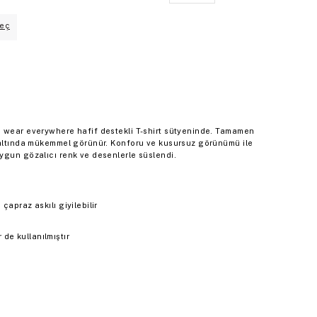
eç
m wear everywhere hafif destekli T-shirt sütyeninde. Tamamen
n altında mükemmel görünür. Konforu ve kusursuz görünümü ile
ygun gözalıcı renk ve desenlerle süslendi.
çapraz askılı giyilebilir
de kullanılmıştır