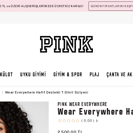
 TL ve ÜZERİ ALIŞVERİŞLERİNİZDE ÜCRETSİZ KARGO!
GÜNÜN FIRSATLARINI KEŞF
KÜLOT
UYKU GİYİMİ
GİYİM & SPOR
PLAJ
ÇANTA VE A
n
Wear Everywhere Hafif Destekli T-Shirt Sütyeni
PINK WEAR EVERYWHERE
Wear Everywhere Haf
0,00
2.500,00 TL