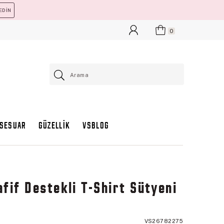
EDİN
0
KSESUAR
GÜZELLİK
VSBLOG
if Destekli T-Shirt Sütyeni
VS26782275