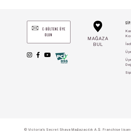
SİP
E-BÜLTENE ÜYE
Ka
OLUN
Koş
MAĞAZA
BUL
İad
Üye
Üy
De
Sip
© Victoria's Secret Shaya Mağazacılık A.Ş. Franchise lisansı 