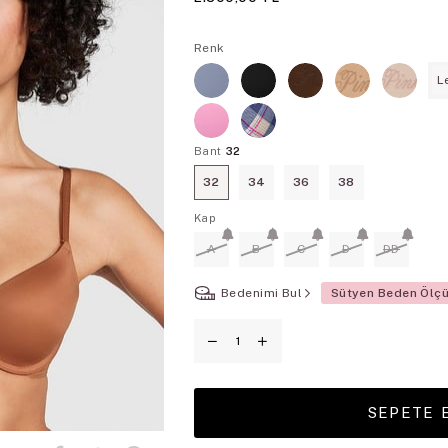
Renk
L
Bant
32
32
34
36
38
Kap
A
B
C
D
DD
Bedenimi Bul
Sütyen Beden Ölç