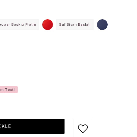
eopar Baskılı Pralin
Saf Siyah Baskılı
üm Testi