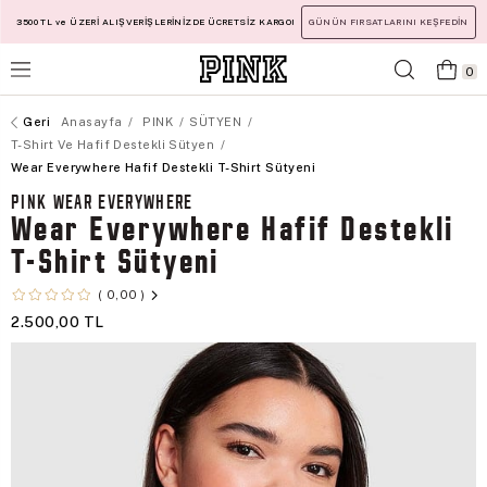
3500 TL ve ÜZERİ ALIŞVERİŞLERİNİZDE ÜCRETSİZ KARGO!
GÜNÜN FIRSATLARINI KEŞFEDİN
0
Anasayfa
PINK
SÜTYEN
T-Shirt Ve Hafif Destekli Sütyen
Wear Everywhere Hafif Destekli T-Shirt Sütyeni
PINK WEAR EVERYWHERE
Wear Everywhere Hafif Destekli
T-Shirt Sütyeni
0,00
2.500,00 TL