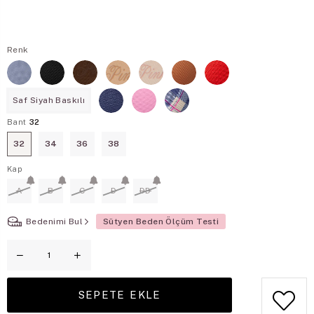
Renk
Saf Siyah Baskılı
Bant
32
32
34
36
38
Kap
A
B
C
D
DD
Bedenimi Bul
Sütyen Beden Ölçüm Testi