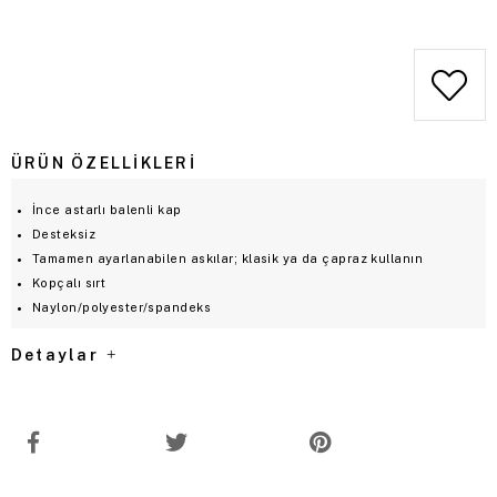
Mağazadaki Stok Durumu
Mağaza Seç
ÜRÜN ÖZELLIKLERI
İnce astarlı balenli kap
Desteksiz
Tamamen ayarlanabilen askılar; klasik ya da çapraz kullanın
Kopçalı sırt
Naylon/polyester/spandeks
Detaylar