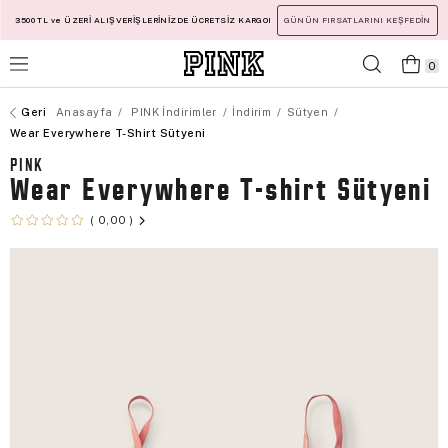
3500 TL ve ÜZERİ ALIŞVERİŞLERİNİZDE ÜCRETSİZ KARGO!
GÜNÜN FIRSATLARINI KEŞFEDİN
0
Anasayfa
PINK İndirimler
İndirim
Sütyen
Wear Everywhere T-Shirt Sütyeni
PINK
Wear Everywhere T-shirt Sütyeni
0,00