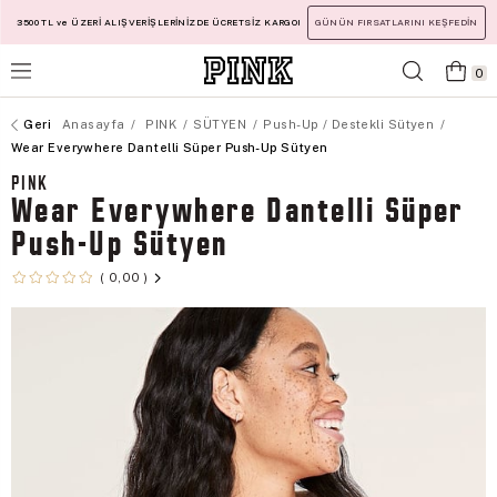
3500 TL ve ÜZERİ ALIŞVERİŞLERİNİZDE ÜCRETSİZ KARGO!
GÜNÜN FIRSATLARINI KEŞFEDİN
0
Anasayfa
PINK
SÜTYEN
Push-Up / Destekli Sütyen
Wear Everywhere Dantelli Süper Push-Up Sütyen
PINK
Wear Everywhere Dantelli Süper
Push-Up Sütyen
0,00