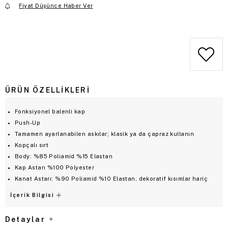
Fiyat Düşünce Haber Ver
Mağazadaki Stok Durumu
Mağaza Seç
ÜRÜN ÖZELLIKLERI
Fonksiyonel balenli kap
Push-Up
Tamamen ayarlanabilen askılar; klasik ya da çapraz kullanın
Kopçalı sırt
Body: %85 Poliamid %15 Elastan
Kap Astarı %100 Polyester
Kanat Astarı: %90 Poliamid %10 Elastan, dekoratif kısımlar hariç
İçerik Bilgisi
Detaylar