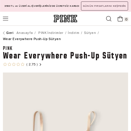
3500 TL ve ÜZERİ ALIŞVERİŞLERİNİZDE ÜCRETSİZ KARGO!
GÜNÜN FIRSATLARINI KEŞFEDİN
0
Anasayfa
PINK İndirimler
İndirim
Sütyen
Wear Everywhere Push-Up Sütyen
PINK
Wear Everywhere Push-Up Sütyen
2,75