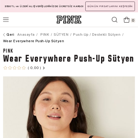
3500 TL ve ÜZERİ ALIŞVERİŞLERİNİZDE ÜCRETSİZ KARGO!
GÜNÜN FIRSATLARINI KEŞFEDİN
0
Anasayfa
PINK
SÜTYEN
Push-Up / Destekli Sütyen
Wear Everywhere Push-Up Sütyen
PINK
Wear Everywhere Push-Up Sütyen
0,00