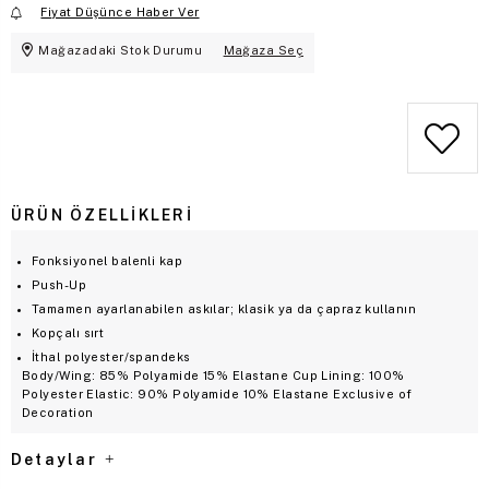
Fiyat Düşünce Haber Ver
Mağazadaki Stok Durumu
Mağaza Seç
ÜRÜN ÖZELLIKLERI
Fonksiyonel balenli kap
Push-Up
Tamamen ayarlanabilen askılar; klasik ya da çapraz kullanın
Kopçalı sırt
İthal polyester/spandeks
Body/Wing: 85% Polyamide 15% Elastane Cup Lining: 100%
Polyester Elastic: 90% Polyamide 10% Elastane Exclusive of
Decoration
Detaylar