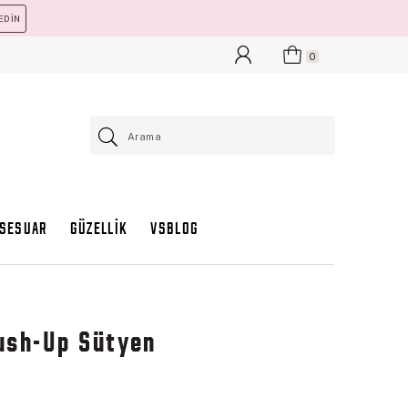
EDİN
0
KSESUAR
GÜZELLİK
VSBLOG
ush-Up Sütyen