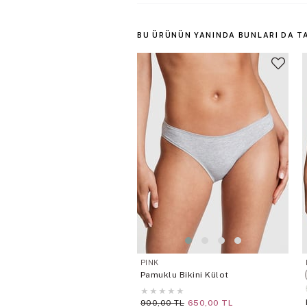
BU ÜRÜNÜN YANINDA BUNLARI DA T
PINK
Pamuklu Bikini Külot
★
★
★
★
★
900,00 TL
650,00 TL