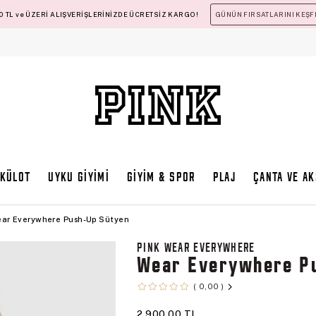
 TL ve ÜZERİ ALIŞVERİŞLERİNİZDE ÜCRETSİZ KARGO!
GÜNÜN FIRSATLARINI KEŞF
KÜLOT
UYKU GİYİMİ
GİYİM & SPOR
PLAJ
ÇANTA VE A
ar Everywhere Push-Up Sütyen
PINK WEAR EVERYWHERE
Wear Everywhere P
0,00
2.900,00 TL