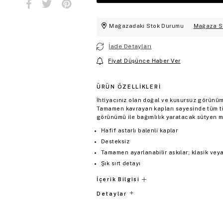
Mağazadaki Stok Durumu
Mağaza S
İade Detayları
Fiyat Düşünce Haber Ver
ÜRÜN ÖZELLIKLERI
İhtiyacınız olan doğal ve kusursuz görünüm 
Tamamen kavrayan kapları sayesinde tüm ti
görünümü ile bağımlılık yaratacak sütyen 
Hafif astarlı balenli kaplar
Desteksiz
Tamamen ayarlanabilir askılar; klasik veya 
Şık sırt detayı
İçerik Bilgisi
Detaylar