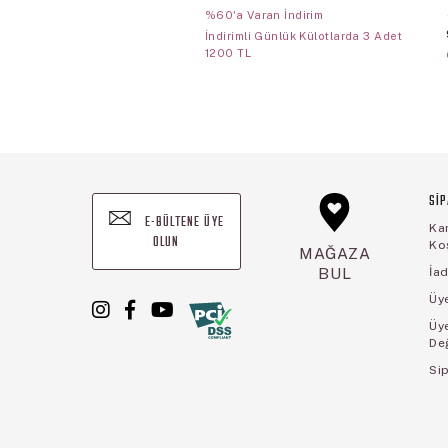
%60'a Varan İndirim
İndirimli Günlük Külotlarda 3 Adet
1200 TL
SİP
E-BÜLTENE ÜYE
Ka
OLUN
Koş
MAĞAZA
BUL
İad
Üye
Üy
De
Sip