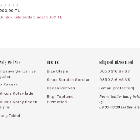
★
★
★
★
★
900,00 TL
Günlük Külotlarda 5 adet 3000 TL
ARİŞ VE İADE
DESTEK
MÜŞTERİ HİZMETLERİ
mpanya Şartları ve
Bize Ulaşın
0850 216 87 87
ulları
Sıkça Sorulan Sorular
0850 216 VS VS
e Şartları
Beden Rehberi
[email protected]
liksiz Kolay İade
Bilgi Toplumu
Resmi tatiller hariç haft
eliksiz Kolay Beden
Hizmetleri
içi
ğişimi
09:00 - 18:00 saatleri ara
ariş Takibi