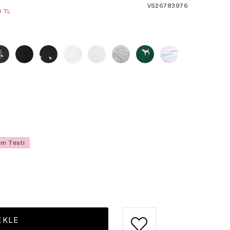
VS26783976
0 TL
üm Testi