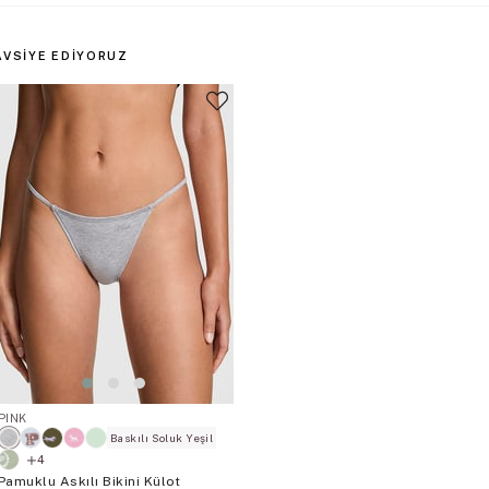
AVSIYE EDIYORUZ
PINK
Baskılı Soluk Yeşil
4
Pamuklu Askılı Bikini Külot