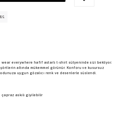
eç
wear everywhere hafif astarlı t-shirt sütyeninde sizi bekliyor.
şörtlerin altında mükemmel görünür. Konforu ve kusursuz
modunuza uygun gözalıcı renk ve desenlerle süslendi.
çapraz askılı giyilebilir