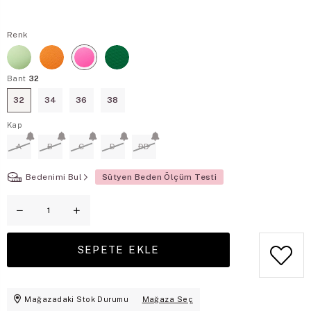
Renk
Bant
32
32
34
36
38
Kap
A
B
C
D
DD
Bedenimi Bul
Sütyen Beden Ölçüm Testi
Mağazadaki Stok Durumu
Mağaza Seç