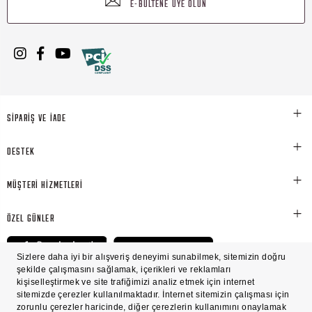
E-BÜLTENE ÜYE OLUN
SİPARİŞ VE İADE
DESTEK
MÜŞTERİ HİZMETLERİ
ÖZEL GÜNLER
© Victoria's Secret Shaya Mağazacılık A.Ş. Franchise lisansı aracılığıyla işletilen ticari
markasıdır. Her hakkı saklıdır.