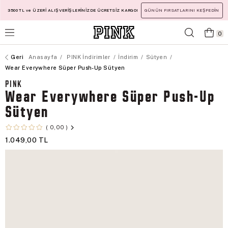
3500 TL ve ÜZERİ ALIŞVERİŞLERİNİZDE ÜCRETSİZ KARGO!
GÜNÜN FIRSATLARINI KEŞFEDİN
0
Anasayfa
PINK İndirimler
İndirim
Sütyen
Wear Everywhere Süper Push-Up Sütyen
PINK
Wear Everywhere Süper Push-Up
Sütyen
0,00
1.049,00 TL