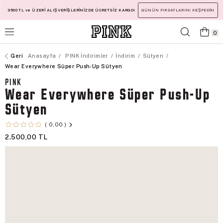
3500 TL ve ÜZERİ ALIŞVERİŞLERİNİZDE ÜCRETSİZ KARGO!
GÜNÜN FIRSATLARINI KEŞFEDİN
0
Anasayfa
PINK İndirimler
İndirim
Sütyen
Wear Everywhere Süper Push-Up Sütyen
PINK
Wear Everywhere Süper Push-Up
Sütyen
0,00
2.500,00 TL