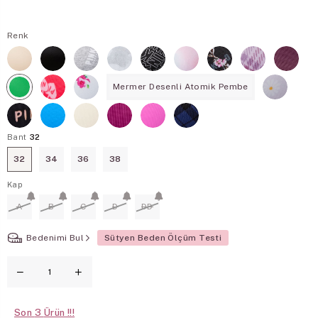
Renk
Mermer Desenli Atomik Pembe
Bant
32
32
34
36
38
Kap
A
B
C
D
DD
Bedenimi Bul
Sütyen Beden Ölçüm Testi
Son
3